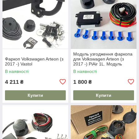
Модуль узгодження фаркопа
Фаркоп Volkswagen Arteon (з
для Volkswagen Arteon (з
2017 -) Vastol
2017 -) PiAir 1L. Модуль
узгодження
В наявності
В наявності
4 211
1 800
₴
₴
Купити
Купити