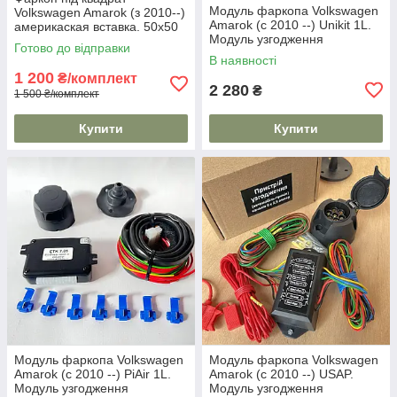
Модуль фаркопа Volkswagen
Volkswagen Amarok (з 2010--)
Amarok (c 2010 --) Unikit 1L.
америкаская вставка. 50х50
Модуль узгодження
мм
Готово до відправки
В наявності
1 200
₴/комплект
2 280
₴
1 500 ₴/комплект
Купити
Купити
Модуль фаркопа Volkswagen
Модуль фаркопа Volkswagen
Amarok (c 2010 --) PiAir 1L.
Amarok (c 2010 --) USAP.
Модуль узгодження
Модуль узгодження