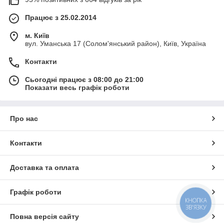
фаркоп стає на штатні місця з високою точністю. У комплекті
йде сертифікат якості, який дає право перетинати кордон без
Працює з 25.02.2014
проблем. Купити
фаркоп
Volkswagen Golf 2 (1983-
1991)
можна в нашому інтернет-магазині за ціною виробника.
м. Київ
вул. Уманська 17 (Солом'янський район), Київ, Україна
За більш детальною інформацією і для замовлення
Телефонуйте до нас!!!
Контакти
093-527-66-65
096-697-76-35
Сьогодні працює з 08:00 до 21:00
050-157-44-46
Показати весь графік роботи
Ми зі свого боку, гарантуємо вищий сервіс та швидку
доставку.
Про нас
Контакти
Доставка та оплата
Графік роботи
КНОПКА
ЗВ'ЯЗКУ
Повна версія сайту