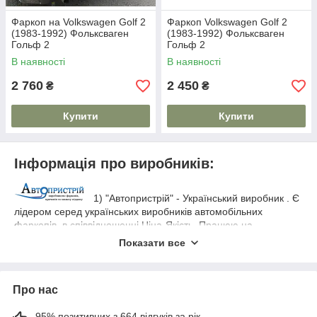
Фаркоп на Volkswagen Golf 2
Фаркоп Volkswagen Golf 2
(1983-1992) Фольксваген
(1983-1992) Фольксваген
Гольф 2
Гольф 2
В наявності
В наявності
2 760
2 450
₴
₴
Купити
Купити
Інформація про виробників:
1) "Автопристрій" - Український виробник . Є
лідером серед українських виробників автомобільних
фаркопів, в співвідношенні Ціна-Якість. Працюю на
сучасному обладнанні, яке відповідає всім Укр. і Євро -
Показати все
стандартам
Використовується тільки
ДСТУ ГОСТ ИСО 1103:2007.
товстостінний метал, який гарантує схоронність перевезеного
вантажу. Порошкове фарбування на тривалий час вбереже
Про нас
виріб від небажаної корозії. Фаркопи варяться за
оригінальними кресленнями автомобілів, за рахунок чого
95% позитивних з 664 відгуків за рік