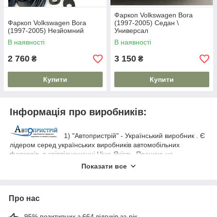
Фаркоп Volkswagen Bora
Фаркоп Volkswagen Bora
(1997-2005) Седан \
(1997-2005) Незйомний
Универсал
В наявності
В наявності
2 760
3 150
₴
₴
Купити
Купити
Інформація про виробників:
1) "Автопристрій" - Український виробник . Є
лідером серед українських виробників автомобільних
фаркопів, в співвідношенні Ціна-Якість. Працюю на
сучасному обладнанні, яке відповідає всім Укр. і Євро -
Показати все
стандартам
Використовується тільки
ДСТУ ГОСТ ИСО 1103:2007.
товстостінний метал, який гарантує схоронність перевезеного
вантажу. Порошкове фарбування на тривалий час вбереже
Про нас
виріб від небажаної корозії. Фаркопи варяться за
оригінальними кресленнями автомобілів, за рахунок чого
95% позитивних з 664 відгуків за рік