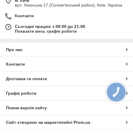
м. Київ
вул. Уманська 17 (Солом'янський район), Київ, Україна
За більш детальною інформацією і для замовлення
Телефонуйте до нас!!!
Контакти
093-527-66-65
096-697-76-35
Сьогодні працює з 08:00 до 21:00
050-157-44-46
Показати весь графік роботи
Ми зі свого боку, гарантуємо вищий сервіс та швидку
доставку.
Про нас
Контакти
Доставка та оплата
Графік роботи
Повна версія сайту
Сайт створено на маркетплейсі
Prom.ua