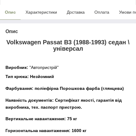
Опис
Характеристики
Доставка
Оплата
Умови п
Опис
Volkswagen Passat B3 (1988-1993) седан \
універсал
Виробник:
"Автопристрій"
Тип крюка:
Незйомний
Фарбування:
поліефірна Порошкова фарба (глянцева)
Наявність документів:
Сертифікат якості, гарантія від
виробника, тех. паспорт пристрою.
Вертикальне навантаження:
75 кг
Горизонтальна навантаження:
16
00 кг