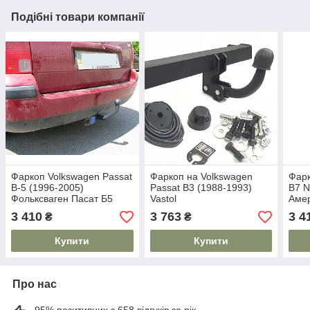
Подібні товари компанії
Фаркоп Volkswagen Passat
Фаркоп на Volkswagen
Фарк
B-5 (1996-2005)
Passat B3 (1988-1993)
B7 N
Фольксваген Пасат Б5
Vastol
Аме
3 410
3 763
3 4
₴
₴
Купити
Купити
Про нас