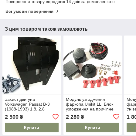
Повернення товару впродовж 14 днів за домовленістю
Всі умови повернення
З цим товаром також замовляють
Захист двигуна
Модуль узгодження
Моду
Volkswagen Passat B-3
фаркопа Unikit 1L. Блок
фарк
(1988-1993) 1.8, 2.8
узгодження на причіпне
Унів
Гідропідсилювач
2 500
2 280
1 8
₴
₴
Купити
Купити