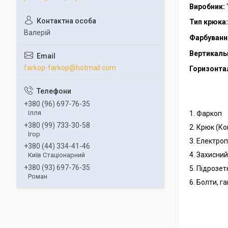
Виробник:
Тип крюка:
Валерій
Фарбуванн
Вертикаль
farkop-farkop@hotmail.com
Горизонта
+380 (96) 697-76-35
Ілля
1. Фаркоп
+380 (99) 733-30-58
2. Крюк (К
Ігор
3. Електро
+380 (44) 334-41-46
4. Захисни
Київ Стаціонарний
+380 (93) 697-76-35
5. Підрозет
Роман
6. Болти, г