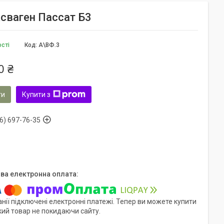
ксваген Пассат Б3
ості
Код:
А\ВФ.3
0 ₴
ти
Купити з
6) 697-76-35
нії підключені електронні платежі. Тепер ви можете купити
кий товар не покидаючи сайту.