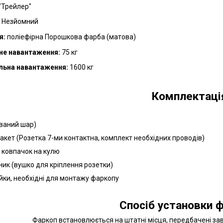
"Трейлер"
Незйомний
я:
поліефірна Порошкова фарба (матова)
не навантаження:
75 кг
льна навантаження:
16
00 кг
Комплектаці
ований шар)
пакет (Розетка 7-ми контактна, комплект необхідних проводів)
й ковпачок на кулю
ник (вушко для кріплення розетки)
айки, необхідні для монтажу фаркопу
Спосіб установки ф
Фаркоп встановлюється на штатні місця, передбачені з