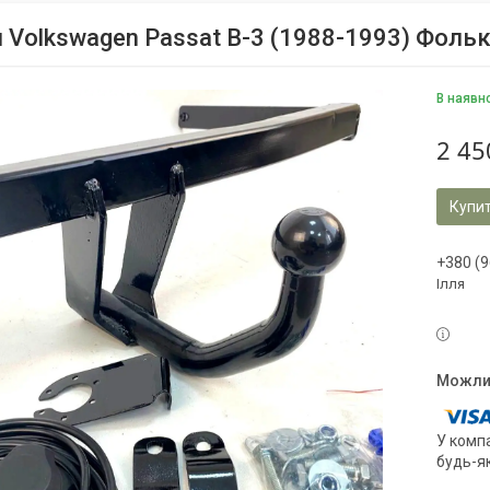
 Volkswagen Passat B-3 (1988-1993) Фоль
В наявн
2 45
Купи
+380 (9
Ілля
У компа
будь-я