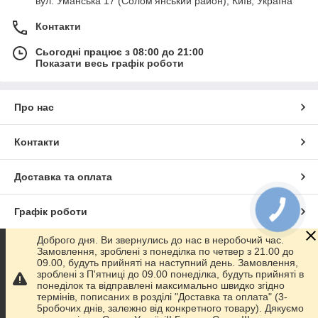
вул. Уманська 17 (Солом'янський район), Київ, Україна
2) "Auto-Hak" - Польський виробник фаркопів.
Контакти
Серед польських фірм - Автохак є преміум виробником , які
експортують свої фаркопи по всьому світу, в тому числі і в
Сьогодні працює з 08:00 до 21:00
Україну. Так само є всі сертифікати та відповідні документи,
Показати весь графік роботи
які підтверджують поддлинность вироби. Товстостінний
метал, порошкове фарбування, документи - все це буде в
комплекті.
Причіпний пристрій на
Фольксваген Гольф 4
Про нас
(1997-2003)
,
Ви можете придбати у 3-х варіантах. Умовно-
з'ємний, Швидкознімний горизонтальний на защіпку,
Контакти
Швидкознімний вертикальний на ключику.
Доставка та оплата
3) Словацький виробник фаркопів.
Особливість і головний плюс Словаків в тому, що всі
фаркопи
ПОВНІСТЮ ОЦИНКОВАНІ
. Це 100 % захист від
Графік роботи
корозії, і зовнішній вигляд його підкреслить індивідуальність
власника. Випускають фаркопи у двох примірниках: Умовно-
Доброго дня. Ви звернулись до нас в неробочий час.
знімний (на двох болтах), Автомат (горизонтально-
Повна версія сайту
Замовлення, зроблені з понеділка по четвер з 21.00 до
знімний).
Фаркоп для
Volkswagen Golf 4 (1997-2003)
від
09.00, будуть прийняті на наступний день. Замовлення,
виробника "Galia" - це відмінний аксесуар для Вашого авто.
зроблені з П'ятниці до 09.00 понеділка, будуть прийняті в
Сайт створено на маркетплейсі
Prom.ua
понеділок та відправлені максимально швидко згідно
термінів, пописаних в розділі "Доставка та оплата" (3-
4) Hak-Pol - польський виробник. Роблять
5робочих днів, залежно від конкретного товару). Дякуємо
Політика конфіденційності
якісні фаркопи вже протягом багатьох років. Виробництво