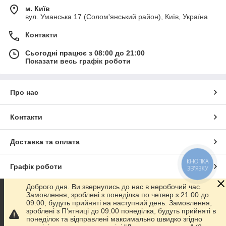
2011)
можна в нашому інтернет-магазині за ціною виробника.
м. Київ
вул. Уманська 17 (Солом'янський район), Київ, Україна
2) "Auto-Hak" - Польський виробник фаркопів.
Контакти
Серед польських фірм - Автохак є преміум виробником , які
експортують свої фаркопи по всьому світу, в тому числі і в
Сьогодні працює з 08:00 до 21:00
Україну. Так само є всі сертифікати та відповідні документи,
Показати весь графік роботи
які підтверджують поддлинность вироби. Товстостінний
метал, порошкове фарбування, документи - все це буде в
комплекті.
Причіпний пристрій на
Фольксваген Джетта
Про нас
(2005-2011)
,
Ви можете придбати у 3-х варіантах. Умовно-
з'ємний, Швидкознімний горизонтальний на защіпку,
Контакти
Швидкознімний вертикальний на ключику.
Доставка та оплата
3) Словацький виробник фаркопів.
Особливість і головний плюс Словаків в тому, що всі
КНОПКА
фаркопи
ПОВНІСТЮ ОЦИНКОВАНІ
. Це 100 % захист від
Графік роботи
ЗВ'ЯЗКУ
корозії, і зовнішній вигляд його підкреслить індивідуальність
власника. Випускають фаркопи у двох примірниках: Умовно-
Доброго дня. Ви звернулись до нас в неробочий час.
знімний (на двох болтах), Автомат (горизонтально-
Повна версія сайту
Замовлення, зроблені з понеділка по четвер з 21.00 до
знімний).
Фаркоп для
Volkswagen Jetta (2005-2011)
від
09.00, будуть прийняті на наступний день. Замовлення,
виробника "Galia" - це відмінний аксесуар для Вашого авто.
зроблені з П'ятниці до 09.00 понеділка, будуть прийняті в
Сайт створено на маркетплейсі
Prom.ua
понеділок та відправлені максимально швидко згідно