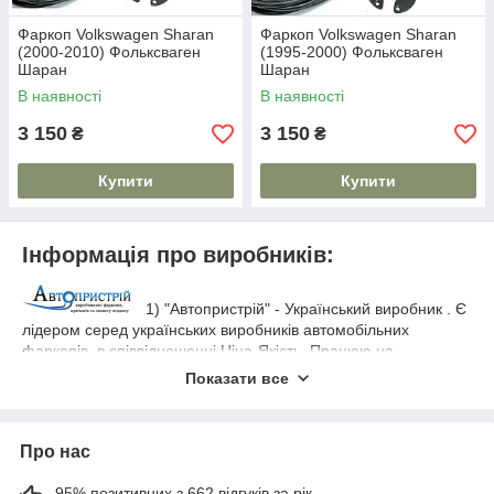
Фаркоп Volkswagen Sharan
Фаркоп Volkswagen Sharan
(2000-2010) Фольксваген
(1995-2000) Фольксваген
Шаран
Шаран
В наявності
В наявності
3 150
3 150
₴
₴
Купити
Купити
Інформація про виробників:
1) "Автопристрій" - Український виробник . Є
лідером серед українських виробників автомобільних
фаркопів, в співвідношенні Ціна-Якість. Працюю на
сучасному обладнанні, яке відповідає всім Укр. і Євро -
Показати все
стандартам
Використовується тільки
ДСТУ ГОСТ ИСО 1103:2007.
товстостінний метал, який гарантує схоронність перевезеного
вантажу. Порошкове фарбування на тривалий час вбереже
Про нас
виріб від небажаної корозії. Фаркопи варяться за
оригінальними кресленнями автомобілів, за рахунок чого
95% позитивних з 662 відгуків за рік