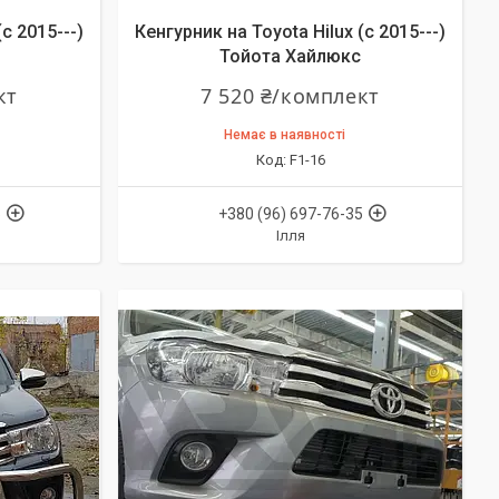
c 2015---)
Кенгурник на Toyota Hilux (c 2015---)
Тойота Хайлюкс
кт
7 520 ₴/комплект
Немає в наявності
F1-16
5
+380 (96) 697-76-35
Ілля