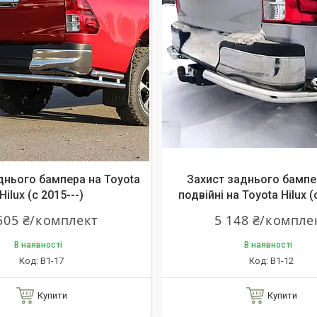
днього бампера на Toyota
Захист заднього бампе
Hilux (c 2015---)
подвійні на Toyota Hilux (
505 ₴/комплект
5 148 ₴/компле
В наявності
В наявності
B1-17
B1-12
Купити
Купити