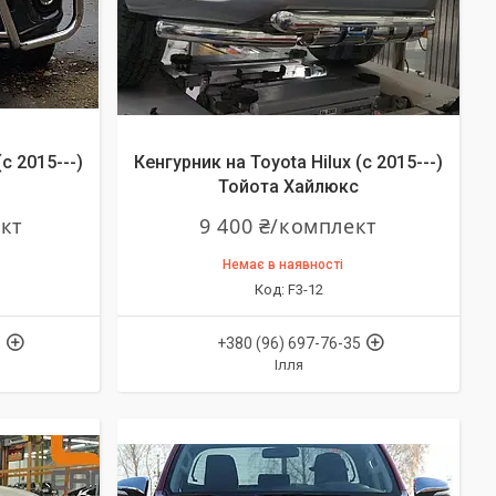
c 2015---)
Кенгурник на Toyota Hilux (c 2015---)
Тойота Хайлюкс
ект
9 400 ₴/комплект
Немає в наявності
F3-12
5
+380 (96) 697-76-35
Ілля