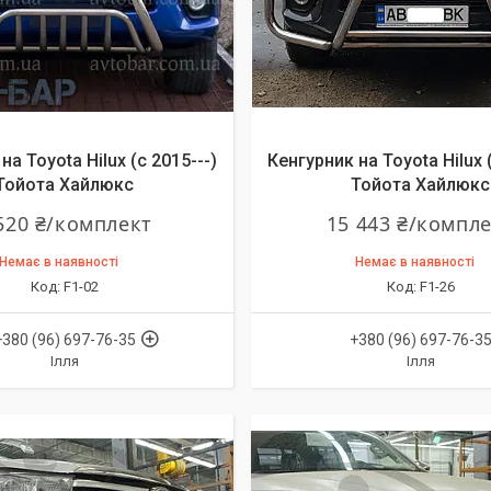
на Toyota Hilux (c 2015---)
Кенгурник на Toyota Hilux (
Тойота Хайлюкс
Тойота Хайлюкс
520 ₴/комплект
15 443 ₴/компл
Немає в наявності
Немає в наявності
F1-02
F1-26
+380 (96) 697-76-35
+380 (96) 697-76-3
Ілля
Ілля