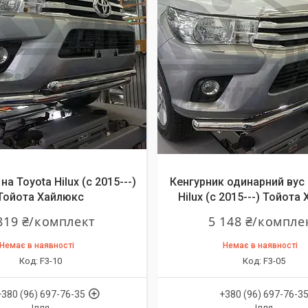
на Toyota Hilux (c 2015---)
Кенгурник одинарний вус 
Тойота Хайлюкс
Hilux (c 2015---) Тойота
819 ₴/комплект
5 148 ₴/компле
Немає в наявності
Немає в наявності
F3-10
F3-05
+380 (96) 697-76-35
+380 (96) 697-76-3
Ілля
Ілля