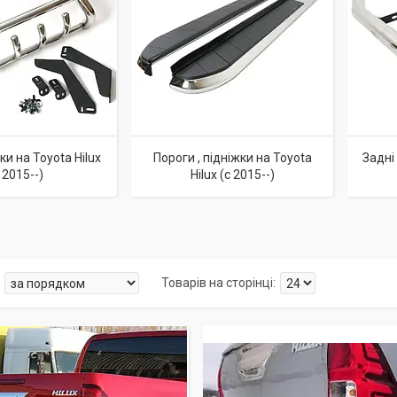
и на Toyota Hilux
Пороги , підніжки на Toyota
Задні
 2015--)
Hilux (c 2015--)