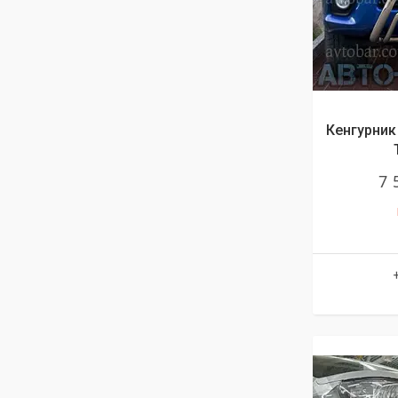
Кенгурник 
7 