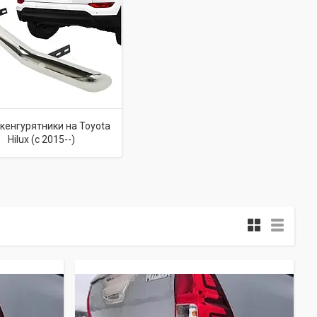
 кенгурятники на Toyota
Hilux (c 2015--)