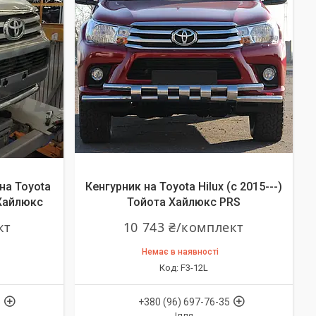
на Toyota
Кенгурник на Toyota Hilux (c 2015---)
 Хайлюкс
Тойота Хайлюкс PRS
кт
10 743 ₴/комплект
Немає в наявності
F3-12L
5
+380 (96) 697-76-35
Ілля