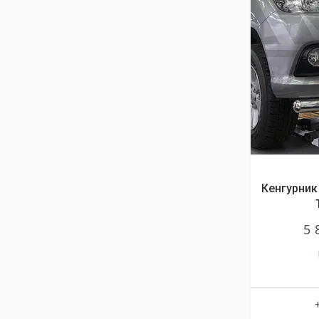
Кенгурник 
5 