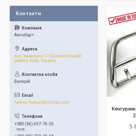
Автобар+
вул. Уманська 17 (Солом'янський
район), Київ, Україна
Валерій
farkop-farkop@hotmail.com
Кенгурник 
2
+380 (96) 697-76-35
5 
Ілля