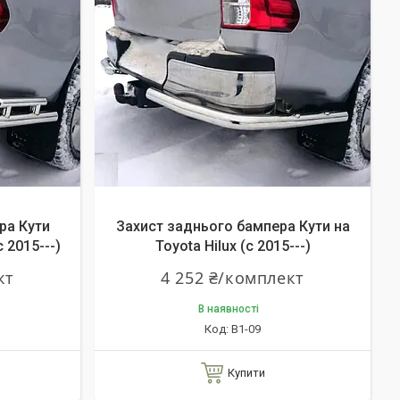
ра Кути
Захист заднього бампера Кути на
c 2015---)
Toyota Hilux (c 2015---)
кт
4 252 ₴/комплект
В наявності
B1-09
Купити