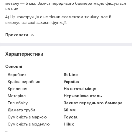
металу — 5 мм. Захист переднього бампера міцно фіксується
на них.
4) Ця конструкція є не тільки елементом тюнінгу, але й
виконує всі свої захисні функції.
Приховати
Характеристики
Основні
Виробник
St Line
Країна виробник
Україна
Кріплення
На штатні місця
Матеріал
Нержавіюча сталь
Тип обвісу
Захист переднього бампера
Діаметр труби
60 мм
Сумісність з маркою
Toyota
Сумісність з моделлю
Hilux