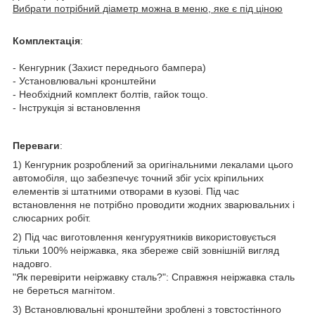
Вибрати потрібний діаметр можна в меню, яке є під ціною
Комплектація
:
- Кенгурник (Захист переднього бампера)
- Установлювальні кронштейни
- Необхідний комплект болтів, гайок тощо.
- Інструкція зі встановлення
Переваги
:
1) Кенгурник розроблений за оригінальними лекалами цього
автомобіля, що забезпечує точний збіг усіх кріпильних
елементів зі штатними отворами в кузові. Під час
встановлення не потрібно проводити жодних зварювальних і
слюсарних робіт.
2) Під час виготовлення кенгуруятників використовується
тільки 100% неіржавка, яка збереже свій зовнішній вигляд
надовго.
"Як перевірити неіржавку сталь?": Справжня неіржавка сталь
не береться магнітом.
3) Встановлювальні кронштейни зроблені з товстостінного