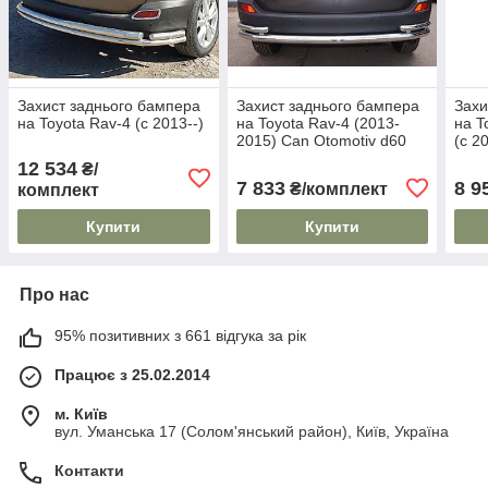
Захист заднього бампера
Захист заднього бампера
Захи
на Toyota Rav-4 (c 2013--)
на Toyota Rav-4 (2013-
на T
2015) Can Otomotiv d60
(c 2
mm
d76
12 534
₴/
7 833
8 9
₴/комплект
комплект
Купити
Купити
Про нас
95% позитивних з 661 відгука за рік
Працює з 25.02.2014
м. Київ
вул. Уманська 17 (Солом'янський район), Київ, Україна
Контакти