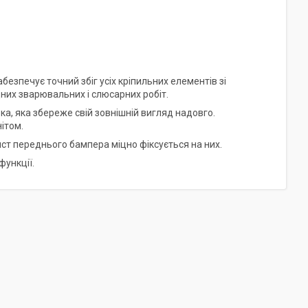
езпечує точний збіг усіх кріпильних елементів зі
них зварювальних і слюсарних робіт.
ка, яка збереже свій зовнішній вигляд надовго.
нітом.
ист переднього бампера міцно фіксується на них.
функції.