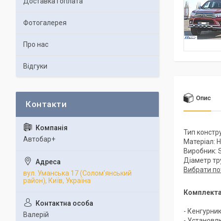
Доставка і оплата
Фотогалерея
Про нас
Відгуки
Опис
Тип констр
Автобар+
Матеріал: 
Виробник: S
Діаметр тр
Вибрати по
вул. Уманська 17 (Солом'янський
район), Київ, Україна
Комплекта
- Кенгурни
Валерій
- Установл