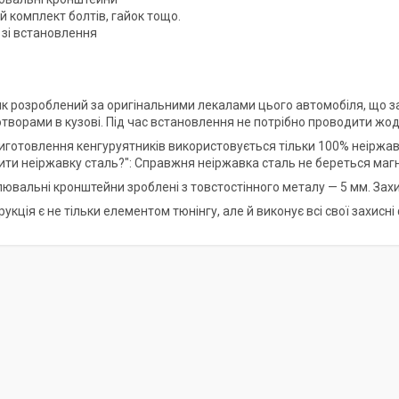
й комплект болтів, гайок тощо.
я зі встановлення
ик розроблений за оригінальними лекалами цього автомобіля, що заб
творами в кузові. Під час встановлення не потрібно проводити жод
 виготовлення кенгуруятників використовується тільки 100% неіржав
рити неіржавку сталь?": Справжня неіржавка сталь не береться маг
лювальні кронштейни зроблені з товстостінного металу — 5 мм. Зах
рукція є не тільки елементом тюнінгу, але й виконує всі свої захисні 