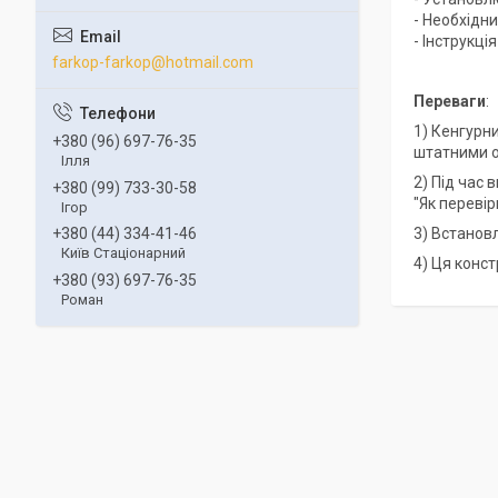
- Необхідни
- Інструкці
farkop-farkop@hotmail.com
Переваги
:
1) Кенгурн
+380 (96) 697-76-35
штатними о
Ілля
2) Під час
+380 (99) 733-30-58
"Як переві
Ігор
3) Встанов
+380 (44) 334-41-46
Київ Стаціонарний
4) Ця конст
+380 (93) 697-76-35
Роман