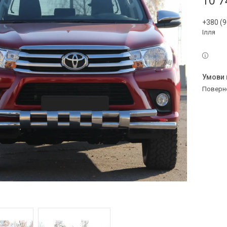
10 7
+380 (9
Ілля
поверн