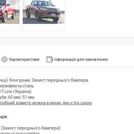
Характеристики
Інформація для замовлення
укції: Кенгурник. Захист переднього бампера
Нержавіюча сталь
T-Line (Україна)
уби: 60 мм/ 51 мм
трібний діаметр можна в меню, яке є під ціною
ція
:
к (Захист переднього бампера)
ювальні кронштейни