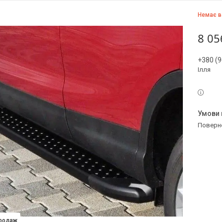
Немає в
8 05
+380 (9
Ілля
поверн
продаж