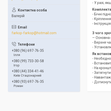
- У разі, я
Комплекта
- Бічні підн
Валерій
- Кріпленн
- Інструкц
farkop-farkop@hotmail.com
З чого зро
— Основна 
- Верхня ча
- Установл
+380 (96) 697-76-35
Як встано
Ілля
- Необхідно
+380 (99) 733-30-58
- Встанови
Ігор
- На кронш
+380 (44) 334-41-46
- Затягнути
Київ Стаціонарний
- Навантаж
+380 (93) 697-76-35
- Дотиснут
Роман