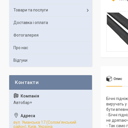
Товари та послуги
Доставка і оплата
Фотогалерея
Про нас
Відгуки
Опис
Бічні підні
Автобар+
виручать у
бути впевн
- Бічні під
не дряпаюч
вул. Уманська 17 (Солом'янський
- Так само 
район), Київ, Україна