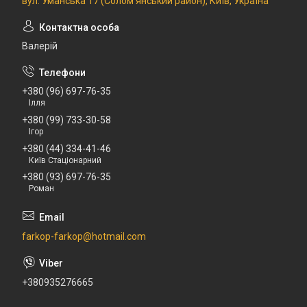
вул. Уманська 17 (Солом'янський район), Київ, Україна
Валерій
+380 (96) 697-76-35
Ілля
+380 (99) 733-30-58
Ігор
+380 (44) 334-41-46
Київ Стаціонарний
+380 (93) 697-76-35
Роман
farkop-farkop@hotmail.com
+380935276665