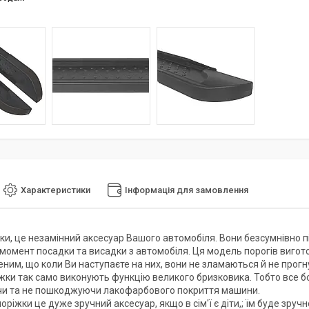
Характеристики
Інформація для замовлення
жки, це незамінний аксесуар Вашого автомобіля. Вони безсумнівно п
 момент посадки та висадки з автомобіля. Ця модель порогів вигот
еним, що коли Ви наступаєте на них, вони не зламаються й не прогн
ніжки так само виконують функцію великого бризковика. Тобто все б
и та не пошкоджуючи лакофарбового покриття машини.
поріжки це дуже зручний аксесуар, якщо в сім'ї є діти,; їм буде зруч