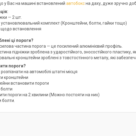
кщо у Вас на машині встановлений
автобокс
на даху, дуже зручно доб
ція:
іжки — 2 шт.
я установлювальний комплект (Кронштейни, болти, гайки тощо)
ія щодо встановлення
блені ці пороги?
силова частина порога — це посилений алюмінієвий профіль.
стина підніжки зроблена з ударостійкого, зносостійкого пластику, я
ювальні кронштейни зроблені з товстостінного металу, які забезпеч
вити пороги?
 розпізнати на автомобілі штатні місця
ти кронштейни
тейни встановити пороги
 болти
ити пороги на 2 хвилини (Можно постояти на них)
и болти.