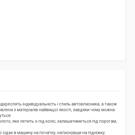
ідкреслять індивідуальність і стиль автовласника, а також
овлена з матеріалів найвищої якості, завдяки чому можна
уться.
олото, яке летить з-під коліс, залишатиметься під порогам,
но сідає в машину на початку, натиснувши на підніжку.