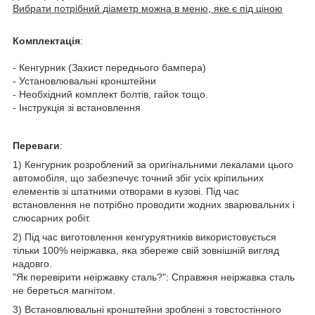
Вибрати потрібний діаметр можна в меню, яке є під ціною
Комплектація
:
- Кенгурник (Захист переднього бампера)
- Установлювальні кронштейни
- Необхідний комплект болтів, гайок тощо.
- Інструкція зі встановлення
Переваги
:
1) Кенгурник розроблений за оригінальними лекалами цього
автомобіля, що забезпечує точний збіг усіх кріпильних
елементів зі штатними отворами в кузові. Під час
встановлення не потрібно проводити жодних зварювальних і
слюсарних робіт.
2) Під час виготовлення кенгуруятників використовується
тільки 100% неіржавка, яка збереже свій зовнішній вигляд
надовго.
"Як перевірити неіржавку сталь?": Справжня неіржавка сталь
не береться магнітом.
3) Встановлювальні кронштейни зроблені з товстостінного