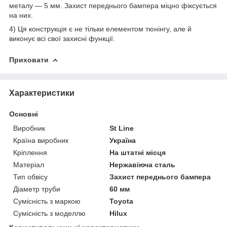
металу — 5 мм. Захист переднього бампера міцно фіксується
на них.
4) Ця конструкція є не тільки елементом тюнінгу, але й
виконує всі свої захисні функції.
Приховати
Характеристики
Основні
Виробник
St Line
Країна виробник
Україна
Кріплення
На штатні місця
Матеріал
Нержавіюча сталь
Тип обвісу
Захист переднього бампера
Діаметр труби
60 мм
Сумісність з маркою
Toyota
Сумісність з моделлю
Hilux