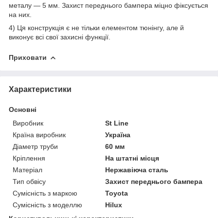
металу — 5 мм. Захист переднього бампера міцно фіксується
на них.
4) Ця конструкція є не тільки елементом тюнінгу, але й
виконує всі свої захисні функції.
Приховати
Характеристики
Основні
Виробник
St Line
Країна виробник
Україна
Діаметр труби
60 мм
Кріплення
На штатні місця
Матеріал
Нержавіюча сталь
Тип обвісу
Захист переднього бампера
Сумісність з маркою
Toyota
Сумісність з моделлю
Hilux