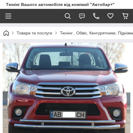
Тюнінг Вашого автомобіля від компанії "Автобар+"
Товари та послуги
Тюнінг , Обвіс, Кенгурятники, Підніжк