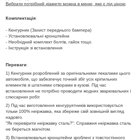
Вибрати потрібний діаметр можна в меню, яке є під ціною
Комплектація
:
- Кенгурник (Захист переднього бампера)
- Установлювальні кронштейни
- Необхідний комплект болтів, гайок тощо.
- Інструкція зі встановлення
Переваги
:
1) Кенгурник розроблений за оригінальними лекалами цього
автомобіля, що забезпечує точний збіг усіх кріпильних
елементів зі штатними отворами в кузові. Під час
встановлення не потрібно проводити жодних зварювальних і
слюсарних робіт.
2) Під час виготовлення кенгуруятників використовується
тільки 100% неіржавка, яка збереже свій зовнішній вигляд
надовго.
"Як перевірити неіржавку сталь?": Справжня неіржавка сталь
не береться магнітом.
3) Встановлювальні кронштейни зроблені з товстостінного