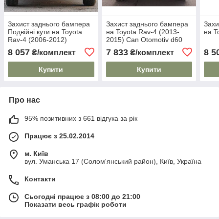
Захист заднього бампера
Захист заднього бампера
Захи
Подвійні кути на Toyota
на Toyota Rav-4 (2013-
на T
Rav-4 (2006-2012)
2015) Can Otomotiv d60
mm
8 057
7 833
8 5
₴/комплект
₴/комплект
Купити
Купити
Про нас
95% позитивних з 661 відгука за рік
Працює з 25.02.2014
м. Київ
вул. Уманська 17 (Солом'янський район), Київ, Україна
Контакти
Сьогодні працює з 08:00 до 21:00
Показати весь графік роботи