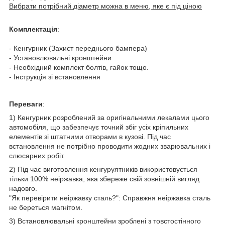
Вибрати потрібний діаметр можна в меню, яке є під ціною
Комплектація
:
- Кенгурник (Захист переднього бампера)
- Установлювальні кронштейни
- Необхідний комплект болтів, гайок тощо.
- Інструкція зі встановлення
Переваги
:
1) Кенгурник розроблений за оригінальними лекалами цього
автомобіля, що забезпечує точний збіг усіх кріпильних
елементів зі штатними отворами в кузові. Під час
встановлення не потрібно проводити жодних зварювальних і
слюсарних робіт.
2) Під час виготовлення кенгуруятників використовується
тільки 100% неіржавка, яка збереже свій зовнішній вигляд
надовго.
"Як перевірити неіржавку сталь?": Справжня неіржавка сталь
не береться магнітом.
3) Встановлювальні кронштейни зроблені з товстостінного