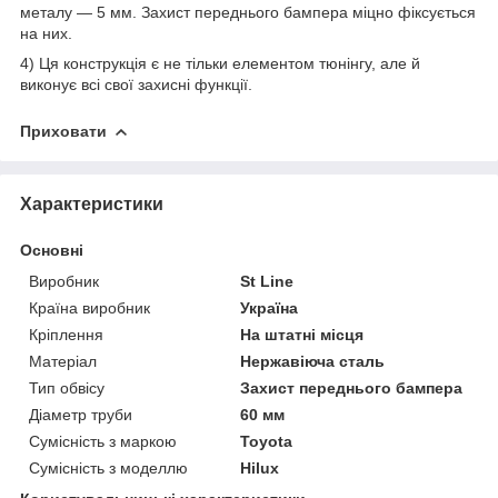
металу — 5 мм. Захист переднього бампера міцно фіксується
на них.
4) Ця конструкція є не тільки елементом тюнінгу, але й
виконує всі свої захисні функції.
Приховати
Характеристики
Основні
Виробник
St Line
Країна виробник
Україна
Кріплення
На штатні місця
Матеріал
Нержавіюча сталь
Тип обвісу
Захист переднього бампера
Діаметр труби
60 мм
Сумісність з маркою
Toyota
Сумісність з моделлю
Hilux