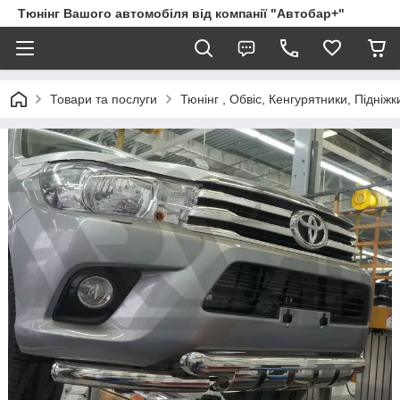
Тюнінг Вашого автомобіля від компанії "Автобар+"
Товари та послуги
Тюнінг , Обвіс, Кенгурятники, Підніжк