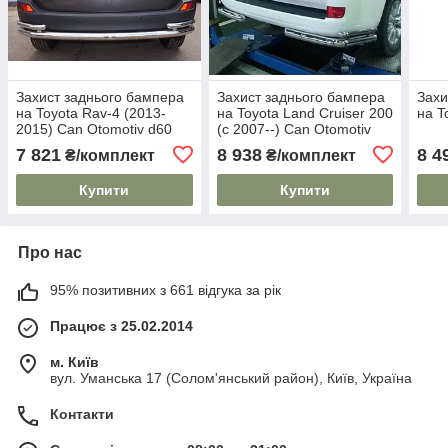
Захист заднього бампера
Захист заднього бампера
Захи
на Toyota Rav-4 (2013-
на Toyota Land Cruiser 200
на T
2015) Can Otomotiv d60
(c 2007--) Can Otomotiv
mm
d76/42 mm
7 821
8 938
8 4
₴/комплект
₴/комплект
Купити
Купити
Про нас
95% позитивних з 661 відгука за рік
Працює з 25.02.2014
м. Київ
вул. Уманська 17 (Солом'янський район), Київ, Україна
Контакти