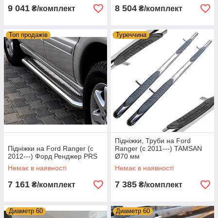
9 041
8 504
₴/комплект
₴/комплект
Топ продажів
Туреччина
Підніжки, Труби на Ford
Підніжки на Ford Ranger (c
Ranger (c 2011---) TAMSAN
2012---) Форд Ренджер PRS
Ø70 мм
Немає в наявності
Немає в наявності
7 161
7 385
₴/комплект
₴/комплект
Диаметр 60
Диаметр 60