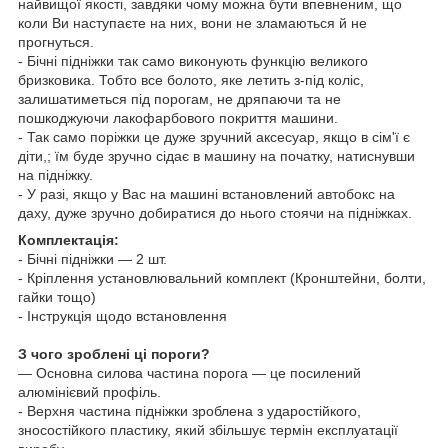
найвищої якості, завдяки чому можна бути впевненим, що
коли Ви наступаєте на них, вони не зламаються й не
прогнуться.
- Бічні підніжки так само виконують функцію великого
бризковика. Тобто все болото, яке летить з-під коліс,
залишатиметься під порогам, не дряпаючи та не
пошкоджуючи лакофарбового покриття машини.
- Так само поріжки це дуже зручний аксесуар, якщо в сім'ї є
діти,; їм буде зручно сідає в машину на початку, натиснувши
на підніжку.
- У разі, якщо у Вас на машині встановлений
автобокс
на
даху, дуже зручно добиратися до нього стоячи на підніжках.
Комплектація:
- Бічні підніжки — 2 шт.
- Кріплення установлювальний комплект (Кронштейни, болти,
гайки тощо)
- Інструкція щодо встановлення
З чого зроблені ці пороги?
— Основна силова частина порога — це посилений
алюмінієвий профіль.
- Верхня частина підніжки зроблена з ударостійкого,
зносостійкого пластику, який збільшує термін експлуатації