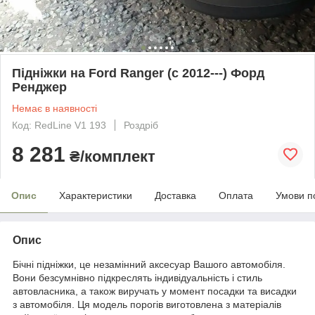
Підніжки на Ford Ranger (c 2012---) Форд
Ренджер
Немає в наявності
Код: RedLine V1 193
Роздріб
8 281
₴/комплект
Опис
Характеристики
Доставка
Оплата
Умови п
Опис
Бічні підніжки, це незамінний аксесуар Вашого автомобіля.
Вони безсумнівно підкреслять індивідуальність і стиль
автовласника, а також виручать у момент посадки та висадки
з автомобіля. Ця модель порогів виготовлена з матеріалів