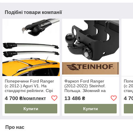
Подібні товари компанії
Поперечини Ford Ranger
Фаркоп Ford Ranger
Попе
(c 2012-) Aguri V1. На
(2012-2022) Steinhof.
(c 2
стандартні рейлінги. Сірі
Польща. Зйомний на
стан
болтах.
4 700
13 486
4 7
₴/комплект
₴
Купити
Купити
Про нас