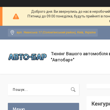
Доброго дня. Ви звернулись до нас в неробочий ч
П'ятниці до 09.00 понеділка, будуть прийняті в по
вул. Уманська 17 (Солом'янський район), Київ, Україна
Тюнінг Вашого автомобіля в
"Автобар+"
Кенгур