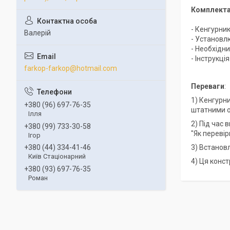
Комплекта
- Кенгурни
Валерій
- Установл
- Необхідни
- Інструкці
farkop-farkop@hotmail.com
Переваги
:
1) Кенгурн
+380 (96) 697-76-35
штатними о
Ілля
2) Під час
+380 (99) 733-30-58
"Як переві
Ігор
3) Встанов
+380 (44) 334-41-46
Київ Стаціонарний
4) Ця конст
+380 (93) 697-76-35
Роман