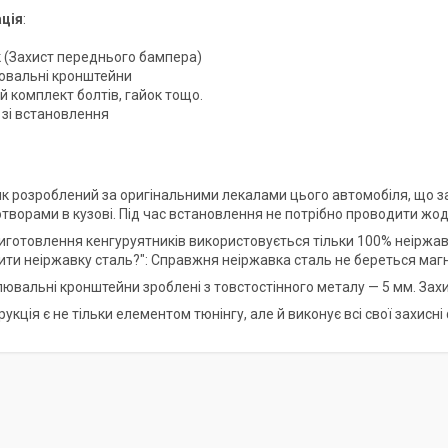
ція
:
к (Захист переднього бампера)
ювальні кронштейни
й комплект болтів, гайок тощо.
я зі встановлення
ик розроблений за оригінальними лекалами цього автомобіля, що заб
творами в кузові. Під час встановлення не потрібно проводити жод
 виготовлення кенгуруятників використовується тільки 100% неіржав
рити неіржавку сталь?": Справжня неіржавка сталь не береться маг
лювальні кронштейни зроблені з товстостінного металу — 5 мм. Зах
рукція є не тільки елементом тюнінгу, але й виконує всі свої захисні 