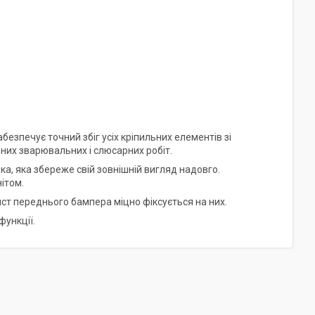
езпечує точний збіг усіх кріпильних елементів зі
них зварювальних і слюсарних робіт.
ка, яка збереже свій зовнішній вигляд надовго.
нітом.
ист переднього бампера міцно фіксується на них.
функції.