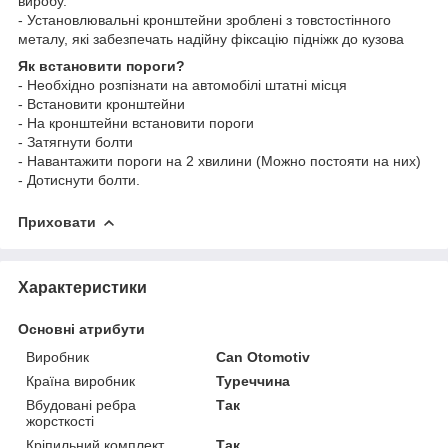
виробу.
- Установлювальні кронштейни зроблені з товстостінного
металу, які забезпечать надійну фіксацію підніжк до кузова
Як встановити пороги?
- Необхідно розпізнати на автомобілі штатні місця
- Встановити кронштейни
- На кронштейни встановити пороги
- Затягнути болти
- Навантажити пороги на 2 хвилини (Можно постояти на них)
- Дотиснути болти.
Приховати
Характеристики
Основні атрибути
Виробник
Can Otomotiv
Країна виробник
Туреччина
Вбудовані ребра
Так
жорсткості
Кріпильний комплект
Так