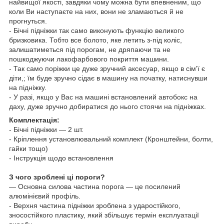
найвищої якості, завдяки чому можна бути впевненим, що
коли Ви наступаєте на них, вони не зламаються й не
прогнуться.
- Бічні підніжки так само виконують функцію великого
бризковика. Тобто все болото, яке летить з-під коліс,
залишатиметься під порогам, не дряпаючи та не
пошкоджуючи лакофарбового покриття машини.
- Так само поріжки це дуже зручний аксесуар, якщо в сім'ї є
діти,; їм буде зручно сідає в машину на початку, натиснувши
на підніжку.
- У разі, якщо у Вас на машині встановлений
автобокс
на
даху, дуже зручно добиратися до нього стоячи на підніжках.
Комплектація:
- Бічні підніжки — 2 шт.
- Кріплення установлювальний комплект (Кронштейни, болти,
гайки тощо)
- Інструкція щодо встановлення
З чого зроблені ці пороги?
— Основна силова частина порога — це посилений
алюмінієвий профіль.
- Верхня частина підніжки зроблена з ударостійкого,
зносостійкого пластику, який збільшує термін експлуатації