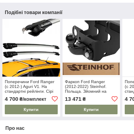
Подібні товари компанії
Поперечини Ford Ranger
Фаркоп Ford Ranger
Попе
(c 2012-) Aguri V1. На
(2012-2022) Steinhof.
(c 2
стандартні рейлінги. Сірі
Польща. Зйомний на
стан
болтах.
4 700
13 471
4 7
₴/комплект
₴
Купити
Купити
Про нас