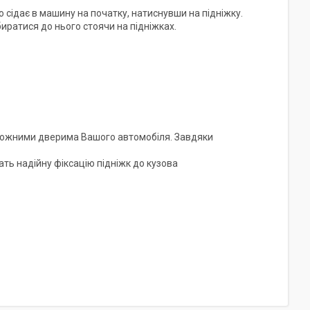
но сідає в машину на початку, натиснувши на підніжку.
иратися до нього стоячи на підніжках.
д кожними дверима Вашого автомобіля. Завдяки
ать надійну фіксацію підніжк до кузова