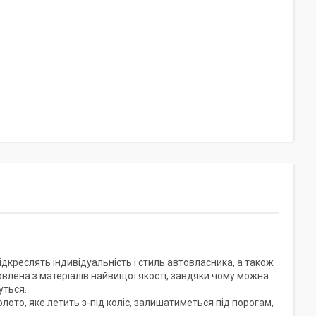
ідкреслять індивідуальність і стиль автовласника, а також
овлена з матеріалів найвищої якості, завдяки чому можна
уться.
олото, яке летить з-під коліс, залишатиметься під порогам,