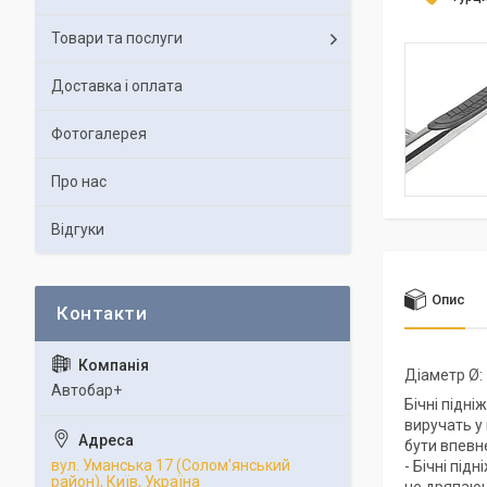
Товари та послуги
Доставка і оплата
Фотогалерея
Про нас
Відгуки
Опис
Діаметр Ø:
Автобар+
Бічні підні
виручать у
бути впевн
вул. Уманська 17 (Солом'янський
- Бічні під
район), Київ, Україна