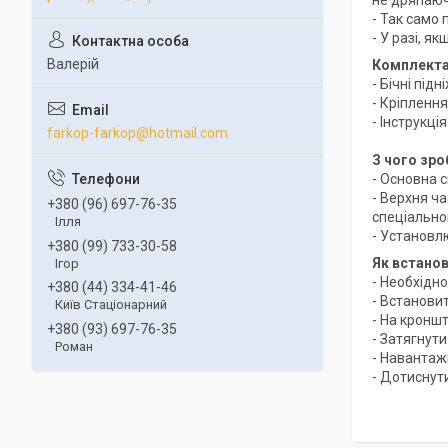
не дряпаюч
- Так само 
- У разі, я
Валерій
Комплекта
- Бічні підн
- Кріпленн
- Інструкц
farkop-farkop@hotmail.com
З чого зро
- Основна 
- Верхня ч
+380 (96) 697-76-35
спеціальном
Ілля
- Установл
+380 (99) 733-30-58
Як встано
Ігор
- Необхідно
+380 (44) 334-41-46
- Встанови
Київ Стаціонарний
- На кронш
+380 (93) 697-76-35
- Затягнути
Роман
- Навантаж
- Дотиснут