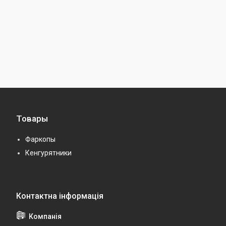
Товары
Фаркопы
Кенгурятники