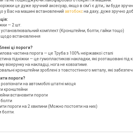
и та не пошкоджуючи лакофарбового покриття машини.
поріжки це дуже зручний аксесуар, якщо в сім'ї є діти,; їм буде зруч
кщо у Вас на машині встановлений
автобокс
на даху, дуже зручно доб
ція:
іжки — 2 шт.
я установлювальний комплект (Кронштейни, болти, гайки тощо)
ія щодо встановлення
блені ці пороги?
силова частина порога — це Труба з 100% неіржавкої сталі
астина підніжки — це гумопластикові накладки, які розташовані пі
у візерунку на накладці, нога не ковзатиме.
ювальні кронштейни зроблені з товстостінного металу, які забезпеч
вити пороги?
 розпізнати на автомобілі штатні місця
ти кронштейни
тейни встановити пороги
 болти
ити пороги на 2 хвилини (Можно постояти на них)
и болти.