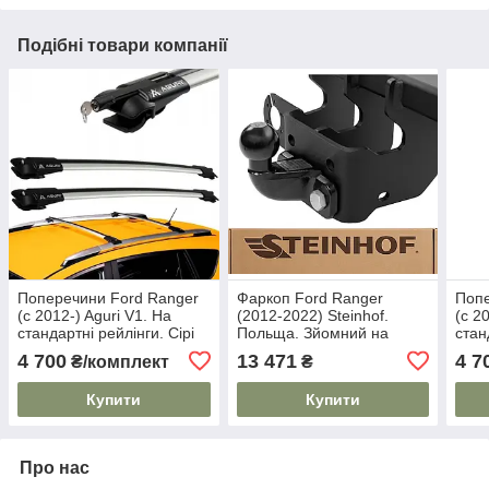
Подібні товари компанії
Поперечини Ford Ranger
Фаркоп Ford Ranger
Попе
(c 2012-) Aguri V1. На
(2012-2022) Steinhof.
(c 2
стандартні рейлінги. Сірі
Польща. Зйомний на
стан
болтах.
4 700
13 471
4 7
₴/комплект
₴
Купити
Купити
Про нас