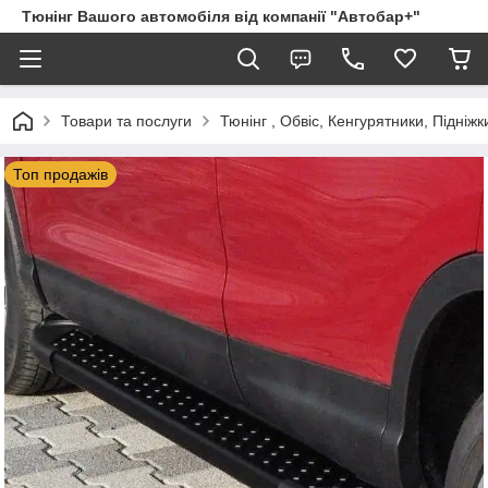
Тюнінг Вашого автомобіля від компанії "Автобар+"
Товари та послуги
Тюнінг , Обвіс, Кенгурятники, Підніжк
Топ продажів