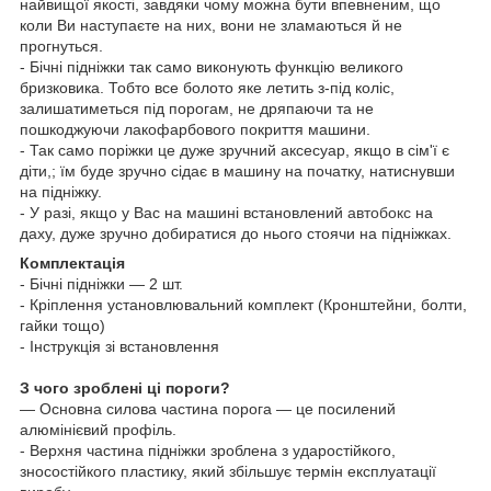
найвищої якості, завдяки чому можна бути впевненим, що
коли Ви наступаєте на них, вони не зламаються й не
прогнуться.
- Бічні підніжки так само виконують функцію великого
бризковика. Тобто все болото яке летить з-під коліс,
залишатиметься під порогам, не дряпаючи та не
пошкоджуючи лакофарбового покриття машини.
- Так само поріжки це дуже зручний аксесуар, якщо в сім'ї є
діти,; їм буде зручно сідає в машину на початку, натиснувши
на підніжку.
- У разі, якщо у Вас на машині встановлений
автобокс
на
даху, дуже зручно добиратися до нього стоячи на підніжках.
Комплектація
- Бічні підніжки — 2 шт.
- Кріплення установлювальний комплект (Кронштейни, болти,
гайки тощо)
- Інструкція зі встановлення
З чого зроблені ці пороги?
— Основна силова частина порога — це посилений
алюмінієвий профіль.
- Верхня частина підніжки зроблена з ударостійкого,
зносостійкого пластику, який збільшує термін експлуатації