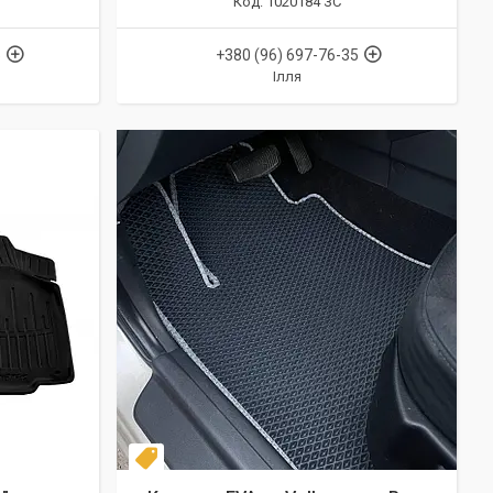
1020184 ЗС
5
+380 (96) 697-76-35
Ілля
Комплект