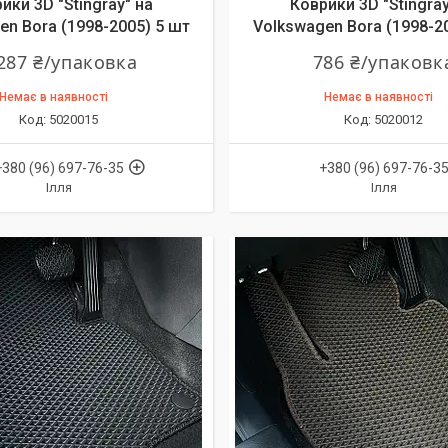
ики 3D "Stingray" на
Коврики 3D "Stingray
en Bora (1998-2005) 5 шт
Volkswagen Bora (1998-2
287 ₴/упаковка
786 ₴/упаковк
Немає в наявності
Немає в наявності
5020015
5020012
+380 (96) 697-76-35
+380 (96) 697-76-3
Ілля
Ілля