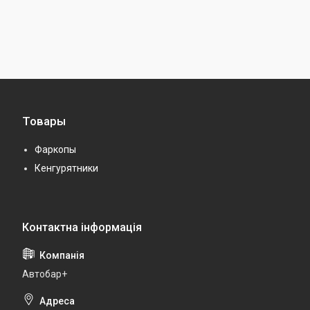
Товары
Фаркопы
Кенгурятники
Автобар+