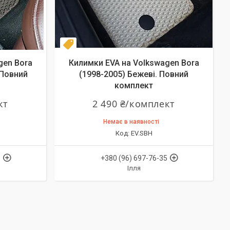
Комплект
gen Bora
Килимки EVA на Volkswagen Bora
 Повний
(1998-2005) Бежеві. Повний
комплект
кт
2 490 ₴/комплект
Немає в наявності
EV.SBH
5
+380 (96) 697-76-35
Ілля