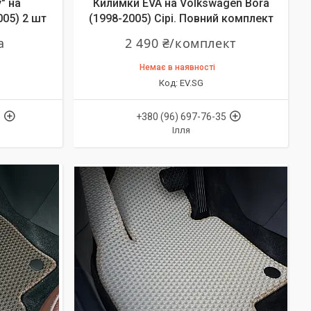
" на
Килимки EVA на Volkswagen Bora
005) 2 шт
(1998-2005) Сірі. Повний комплект
а
2 490 ₴/комплект
Немає в наявності
EV.SG
5
+380 (96) 697-76-35
Ілля