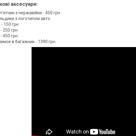
ові аксесуари:
п'ятник з нержавійки - 450 грн
льдики з логотипом авто:
. - 150 грн
 - 250 грн
 - 450 грн.
имок в багажник - 1390 грн.