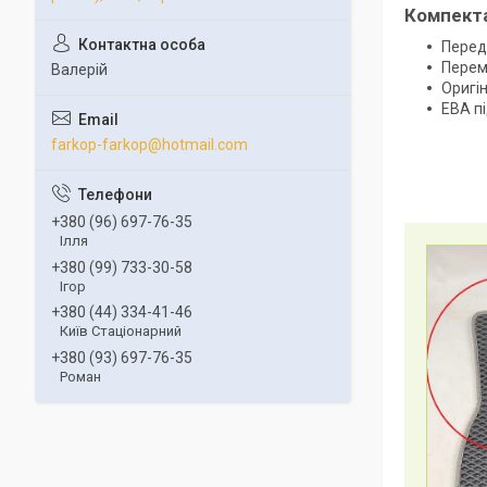
Компект
Передн
Перем
Валерій
Оригін
ЕВА п
farkop-farkop@hotmail.com
+380 (96) 697-76-35
Ілля
+380 (99) 733-30-58
Ігор
+380 (44) 334-41-46
Київ Стаціонарний
+380 (93) 697-76-35
Роман