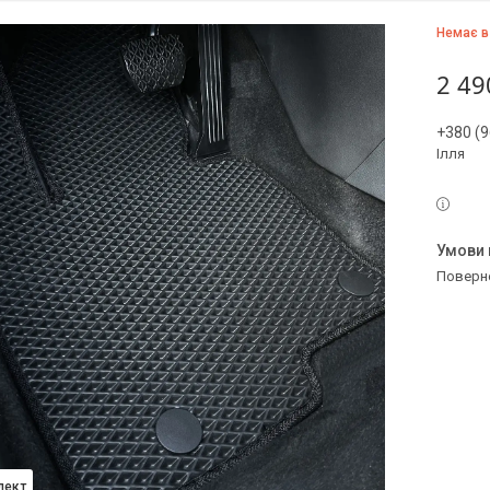
Немає в
2 49
+380 (9
Ілля
поверн
лект