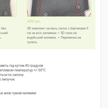
2290 грн.
 без
3D комплект на весь салон з бортиками 5
йський
см на всіх килимках + 3D лапа на
ь.
водійський килимок. + Перемичка на
тунель.
віть під кутом 45 градусів
 впливом температур +/-50°C
ться по салону
і липучок
ше аніж гумові килимки