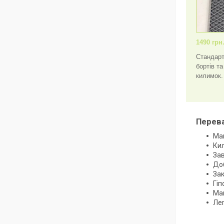
1490 грн
Стандарт
бортів т
килимок.
Перева
Мак
Кил
Зав
Доб
За
Гіп
Мак
Ле