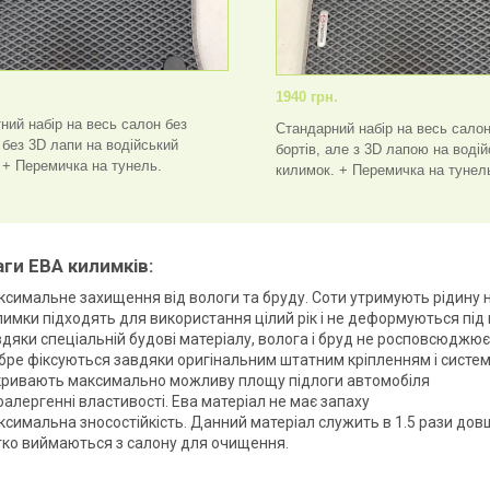
.
1940 грн.
ний набір на весь салон без
Стандарний набір на весь салон
а без 3D лапи на водійський
бортів, але з 3D лапою на воді
 + Перемичка на тунель.
килимок. + Перемичка на тунел
ги ЕВА килимків:
симальне захищення від вологи та бруду. Соти утримують рідину на
имки підходять для використання цілий рік і не деформуються під
дяки спеціальній будові матеріалу, волога і бруд не росповсюджює
ре фіксуються завдяки оригінальним штатним кріпленням і систем
кривають максимально можливу площу підлоги автомобіля
оалергенні властивості. Ева матеріал не має запаху
симальна зносостійкість. Данний матеріал служить в 1.5 рази дов
гко виймаються з салону для очищення.