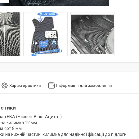
Характеристики
Інформація для замовлення
истики
іал ЕВА (Етилен-Вініл-Ацитат)
на килимка 12 мм
а сот 8 мм
и на нижній частині килимка для надійної фіксації до підлоги