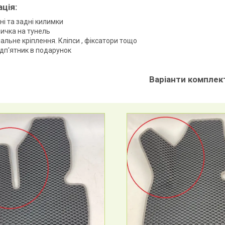
ація
:
і та задні килимки
ичка на тунель
альне кріплення. Кліпси , фіксатори тощо
ідп'ятник в подарунок
Варіанти комплект