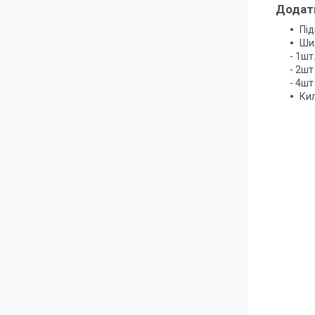
Додатк
Під
Ши
- 1шт
- 2шт
- 4шт
Кил