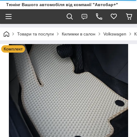
Тюнінг Вашого автомобіля від компанії "Автобар+"
Товари та послуги
Килимки в салон
Volkswagen
К
Комплект