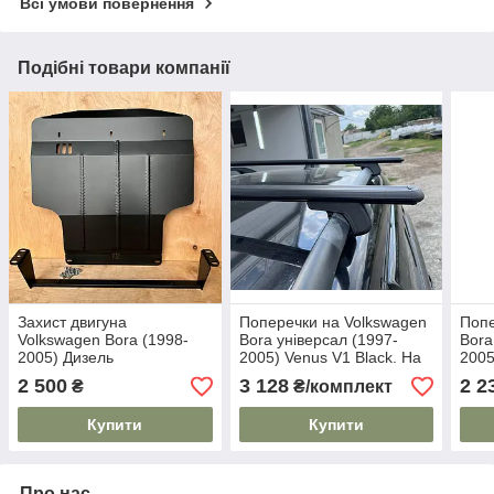
Всі умови повернення
Подібні товари компанії
Захист двигуна
Поперечки на Volkswagen
Попе
Volkswagen Bora (1998-
Bora універсал (1997-
Bora
2005) Дизель
2005) Venus V1 Black. На
2005
стандартні рейлінги. Без
стан
2 500
3 128
2 2
₴
₴/комплект
замка. Чорні
Купити
Купити
Про нас