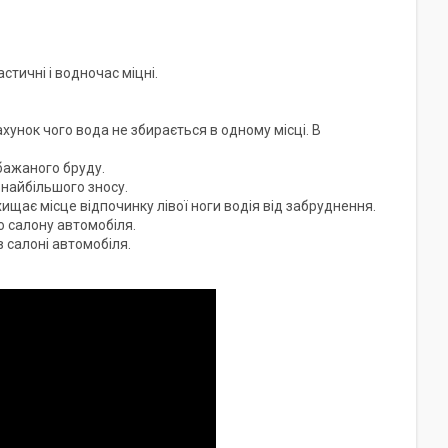
тичні і водночас міцні.
ахунок чого вода не збирається в одному місці. В
бажаного бруду.
 найбільшого зносу.
хищає місце відпочинку лівої ноги водія від забруднення.
 салону автомобіля.
в салоні автомобіля.