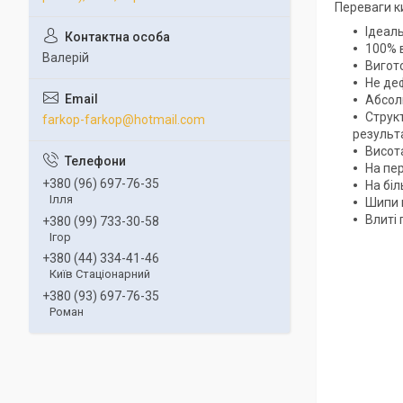
Переваги к
Ідеал
100% в
Валерій
Вигото
Не деф
Абсолю
Структ
farkop-farkop@hotmail.com
результа
Висот
На пер
+380 (96) 697-76-35
На біл
Ілля
Шипи 
Влиті 
+380 (99) 733-30-58
Ігор
+380 (44) 334-41-46
Київ Стаціонарний
+380 (93) 697-76-35
Роман