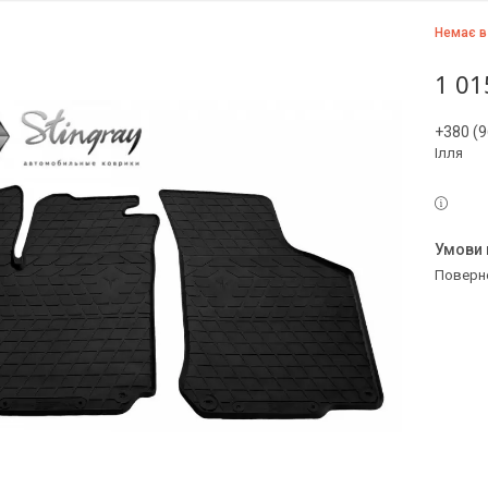
Немає в
1 01
+380 (9
Ілля
поверн