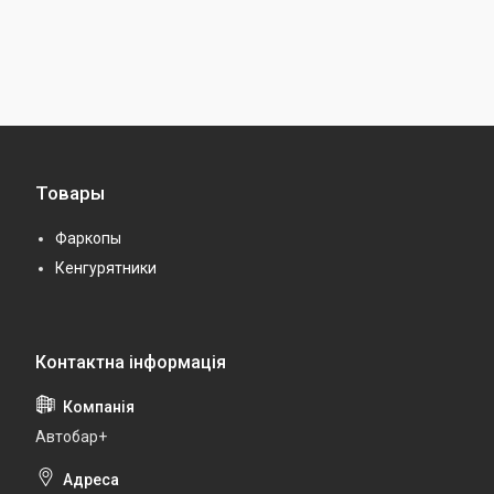
Товары
Фаркопы
Кенгурятники
Автобар+