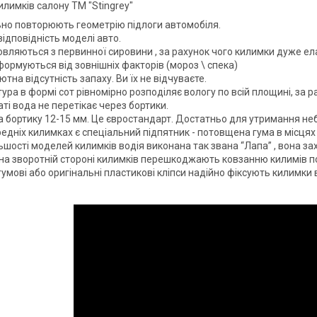
илимків салону ТМ "Stingrey"
ьно повторюють геометрію підлоги автомобіля.
ідповідність моделі авто.
вляються з первинної сировини , за рахунок чого килимки дуже елас
ормуються від зовнішніх факторів (мороз \ спека)
тна відсутність запаху. Ви їх не відчуваєте.
ура в формі сот рівномірно розподіляє вологу по всій площині, за р
ті вода не перетікає через бортики.
а бортику 12-15 мм. Це євростандарт. Достатньо для утримання не
едніх килимках є спеціальний підпятник - потовщена гума в місцях
ьшості моделей килимків водія виконана так звана “Лапа” , вона за
на зворотній стороні килимків перешкоджають ковзанню килимів по
гумові або оригінальні пластикові кліпси надійно фіксують килимки 