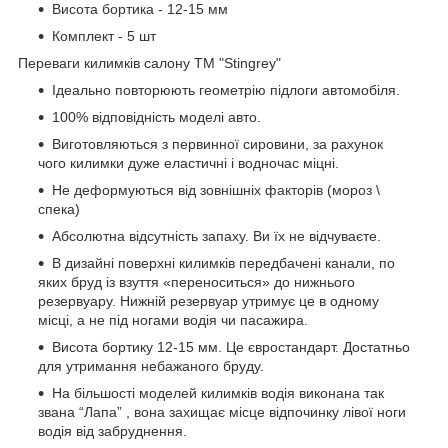
Висота бортика - 12-15 мм
Комплект - 5 шт
Переваги килимків салону ТМ "Stingrey"
Ідеально повторюють геометрію підлоги автомобіля.
100% відповідність моделі авто.
Виготовляються з первинної сировини, за рахунок
чого килимки дуже еластичні і водночас міцні.
Не деформуються від зовнішніх факторів (мороз \
спека)
Абсолютна відсутність запаху. Ви їх не відчуваєте.
В дизайні поверхні килимків передбачені канали, по
яких бруд із взуття «переноситься» до нижнього
резервуару. Нижній резервуар утримує це в одному
місці, а не під ногами водія чи пасажира.
Висота бортику 12-15 мм. Це євростандарт. Достатньо
для утримання небажаного бруду.
На більшості моделей килимків водія виконана так
звана “Лапа” , вона захищає місце відпочинку лівої ноги
водія від забруднення.