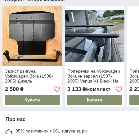
Захист двигуна
Поперечки на Volkswagen
Попе
Volkswagen Bora (1998-
Bora універсал (1997-
Bora
2005) Дизель
2005) Venus V1 Black. На
2005
стандартні рейлінги. Без
стан
2 500
3 133
2 2
₴
₴/комплект
замка. Чорні
Купити
Купити
Про нас
95% позитивних з 661 відгука за рік