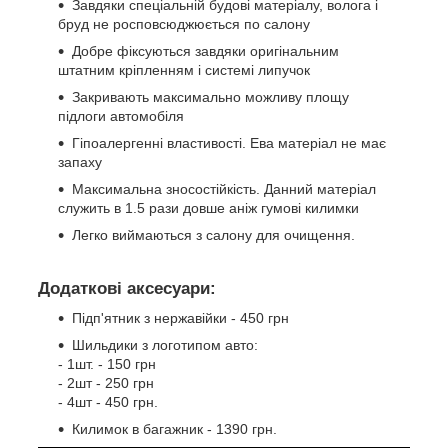
Завдяки спеціальній будові матеріалу, волога і
бруд не росповсюджюється по салону
Добре фіксуються завдяки оригінальним
штатним кріпленням і системі липучок
Закривають максимально можливу площу
підлоги автомобіля
Гіпоалергенні властивості. Ева матеріал не має
запаху
Максимальна зносостійкість. Данний матеріал
служить в 1.5 рази довше аніж гумові килимки
Легко виймаються з салону для очищення.
Додаткові аксесуари:
Підп'ятник з нержавійки - 450 грн
Шильдики з логотипом авто:
- 1шт. - 150 грн
- 2шт - 250 грн
- 4шт - 450 грн.
Килимок в багажник - 1390 грн.