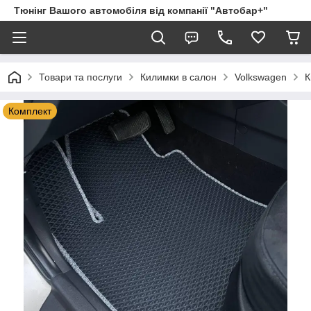
Тюнінг Вашого автомобіля від компанії "Автобар+"
Товари та послуги
Килимки в салон
Volkswagen
К
Комплект