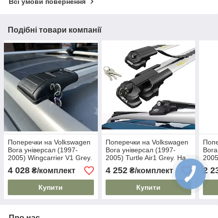
Всі умови повернення
Подібні товари компанії
Поперечки на Volkswagen
Поперечки на Volkswagen
Попе
Bora універсал (1997-
Bora універсал (1997-
Bora
2005) Wingcarrier V1 Grey.
2005) Turtle Air1 Grey. На
2005
На стандартні рейлінги.
стандартні рейлінги.
стан
4 028
4 252
2 2
₴/комплект
₴/комплект
Замок на ключах. Сірі
Замок на ключах. Сірі
Купити
Купити
Про нас