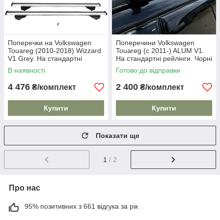
Поперечки на Volkswagen
Поперечини Volkswagen
Touareg (2010-2018) Wizzard
Touareg (c 2011-) ALUM V1.
V1 Grey. На стандартні
На стандартні рейлінги. Чорні
рейлінги. Пластиковий ключ.
В наявності
Готово до відправки
Сірі
4 476
2 400
₴/комплект
₴/комплект
Купити
Купити
Показати ще
1
/ 2
Про нас
95% позитивних з 661 відгука за рік