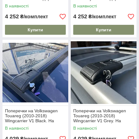
рейлінги. Замок на ключах.
рейлінги. Замок на ключах.
В наявності
В наявності
Чорні
Сірі
4 252
4 252
₴/комплект
₴/комплект
Купити
Купити
Поперечки на Volkswagen
Поперечки на Volkswagen
Touareg (2010-2018)
Touareg (2010-2018)
Wingcarrier V1 Black. На
Wingcarrier V1 Grey. На
стандартні рейлінги. Замок
стандартні рейлінги. Замок
В наявності
В наявності
на ключах. Чорні
на ключах. Сірі
4 029
4 029
₴/комплект
₴/комплект