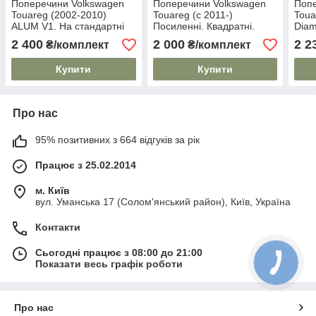
Поперечини Volkswagen
Поперечини Volkswagen
Попе
Touareg (2002-2010)
Touareg (c 2011-)
Toua
ALUM V1. На стандартні
Посиленні. Квадратні.
Diam
рейлінги. Сірі
Сталеві. На стандартні
стан
2 400
2 000
2 2
₴/комплект
₴/комплект
рейлінги.
замк
Купити
Купити
Про нас
95% позитивних з 664 відгуків за рік
Працює з 25.02.2014
м. Київ
вул. Уманська 17 (Солом'янський район), Київ, Україна
Контакти
Сьогодні працює з 08:00 до 21:00
Показати весь графік роботи
Про нас