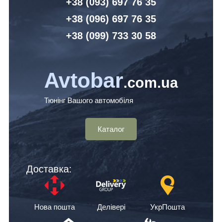
+38 (093) 6
97 76 35
+38 (096)
6
97 76 35
+38 (099) 7
33 30 58
Avtobar
.com.ua
Тюнінг Вашого автомобіля
Каталог
Доставка:
Нова пошта
Делівері
УкрПошта