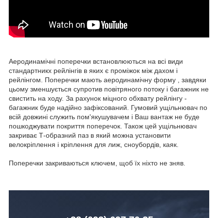
Аеродинамічні поперечки встановлюються на всі види
стандартникх рейлінгів в яких є проміжок між дахом і
рейлінгом. Поперечки мають аеродинамічну форму , завдяки
цьому зменшується супротив повітряного потоку і багажник не
свистить на ходу. За рахунок міцного обхвату рейлінгу -
багажник буде надійно зафіксований. Гумовий ущільнювач по
всій довжині служить пом'якушувачем і Ваш вантаж не буде
пошкоджувати покриття поперечок. Також цей ущільнювач
закриває Т-образний паз в який можна установити
велокріплення і кріплення для лиж, сноубордів, каяк.
Поперечки закриваються ключем, щоб їх ніхто не зняв.