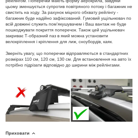
рейлінгом. Поперечки мають форму аерокрила, завдяки
цьому зменшується супротив повітряного потоку і багажник не
свистить на ходу. За рахунок міцного обхвату рейлінгу -
багажник буде надійно зафіксований. Гумовий ущільнювач по
всій довжині служить пом'якушувачем і Ваш вантаж не буде
пошкоджувати покриття поперечок. Також цей ущільнювач
закриває Т-образний паз в який можна установити
велокріплення і кріплення для лиж, сноубордів, каяк.
Зверніть увагу, що поперечки відправляються в стандартних
розмірах 110 см, 120 см, 130 см. Для встановлення на авто їх
потрібно підрізати відповідно до ширини між рейлінгами.
Приховати