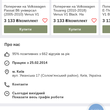
Поперечки на Volkswagen
Поперечки на Volkswagen
Попе
Passat B6 універсал
Touareg (2010-2018)
E-Th
(2005-2010) Venus V1
Venus V1 Black. На
V1 B
Black. На стандартні
стандартні рейлінги. Без
рейл
3 133
3 133
3 1
₴/комплект
₴/комплект
рейлінги. Без замка. Чорні
замка. Чорні
Купити
Купити
Про нас
95% позитивних з 662 відгуків за рік
Працює з 25.02.2014
м. Київ
вул. Уманська 17 (Солом'янський район), Київ, Україна
Контакти
Сьогодні вихідний
Показати весь графік роботи