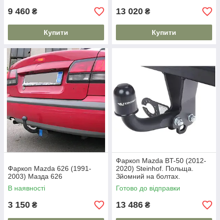
9 460
13 020
₴
₴
Купити
Купити
Фаркоп Mazda BT-50 (2012-
Фаркоп Mazda 626 (1991-
2020) Steinhof. Польща.
2003) Мазда 626
Зйомний на болтах.
В наявності
Готово до відправки
3 150
13 486
₴
₴