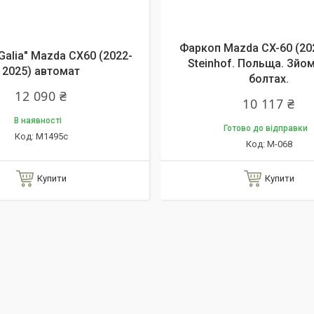
Фаркоп Mazda CX-60 (20
Galia" Mazda CX60 (2022-
Steinhof. Польща. Зйо
2025) автомат
болтах.
12 090 ₴
10 117 ₴
В наявності
Готово до відправки
M1495c
M-068
Купити
Купити