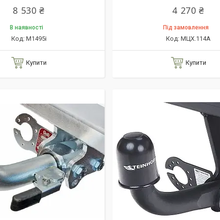
8 530 ₴
4 270 ₴
В наявності
Під замовлення
M1495i
МЦХ.114А
Купити
Купити