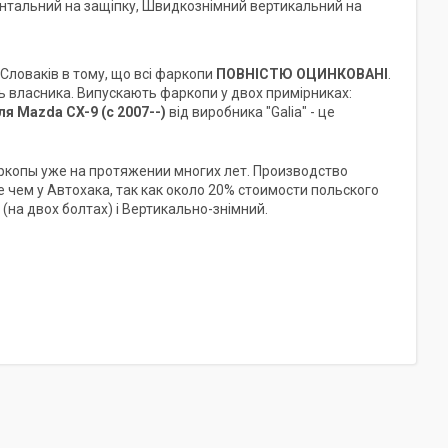
онтальний на защіпку, Швидкознімний вертикальний на
Словаків в тому, що всі фаркопи
ПОВНІСТЮ ОЦИНКОВАНІ
.
сть власника. Випускають фаркопи у двох примірниках:
ля
Mazda CX-9 (c 2007--)
від виробника "Galia" - це
ркопы уже на протяжении многих лет. Производство
 чем у Автохака, так как около 20% стоимости польского
 (на двох болтах) і Вертикально-знімний.