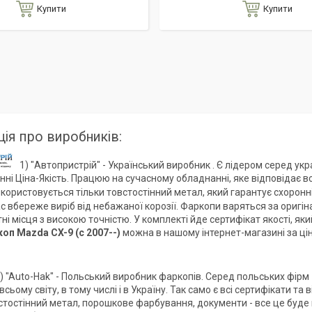
Купити
Купити
ія про виробників:
1) "Автопристрій" - Український виробник . Є лідером серед укр
нні Ціна-Якість. Працюю на сучасному обладнанні, яке відповідає вс
користовується тільки товстостінний метал, який гарантує схоро
с вбереже виріб від небажаної корозії. Фаркопи варяться за оригі
тні місця з високою точністю. У комплекті йде сертифікат якості, я
коп
Mazda CX-9 (c 2007--)
можна в нашому інтернет-магазині за ці
) "Auto-Hak" - Польський виробник фаркопів. Серед польських фірм 
сьому світу, в тому числі і в Україну. Так само є всі сертифікати 
стостінний метал, порошкове фарбування, документи - все це буде 