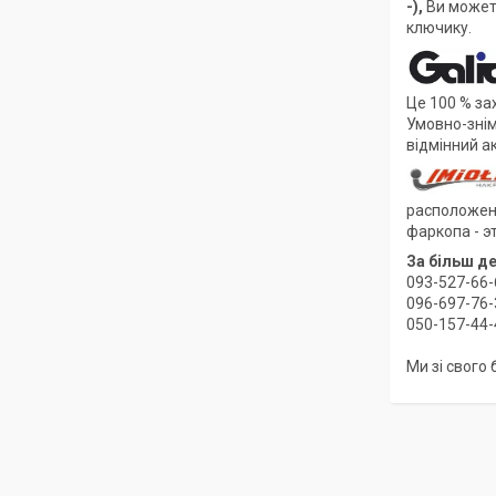
-)
,
Ви может
ключику.
Це 100 % за
Умовно-знім
відмінний а
расположено
фаркопа - э
За більш д
093-527-66-
096-697-76-
050-157-44-
Ми зі свого