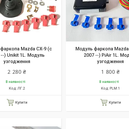
фаркопа Mazda CX-9 (c
Модуль фаркопа Mazda 
--) Unikit 1L. Модуль
2007 --) PiAir 1L. Мо
узгодження
узгодження
2 280 ₴
1 800 ₴
В наявності
В наявності
ЛГ.2
PLM.1
Купити
Купити