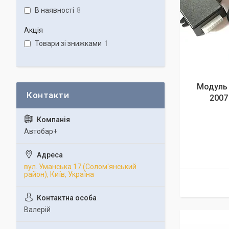
В наявності
8
Акція
Товари зі знижками
1
Модуль 
2007 
Автобар+
вул. Уманська 17 (Солом'янський
район), Київ, Україна
Валерій