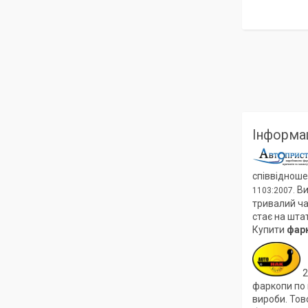
Інформац
співвідноше
Ви
1103:2007.
тривалий ча
стає на шта
Купити
фар
2
фаркопи по в
вироби. Тов