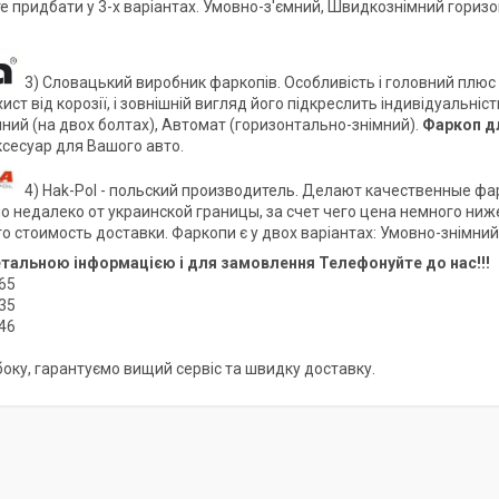
е придбати у 3-х варіантах. Умовно-з'ємний, Швидкознімний гориз
3) Словацький виробник фаркопів. Особливість і головний плюс 
хист від корозії, і зовнішній вигляд його підкреслить індивідуальні
ний (на двох болтах), Автомат (горизонтально-знімний).
Фаркоп д
ксесуар для Вашого авто.
4) Hak-Pol - польский производитель. Делают качественные фа
 недалеко от украинской границы, за счет чего цена немного ниже
то стоимость доставки. Фаркопи є у двох варіантах: Умовно-знімний
етальною інформацією і для замовлення Телефонуйте до нас!!!
65
35
46
 боку, гарантуємо вищий сервіс та швидку доставку.