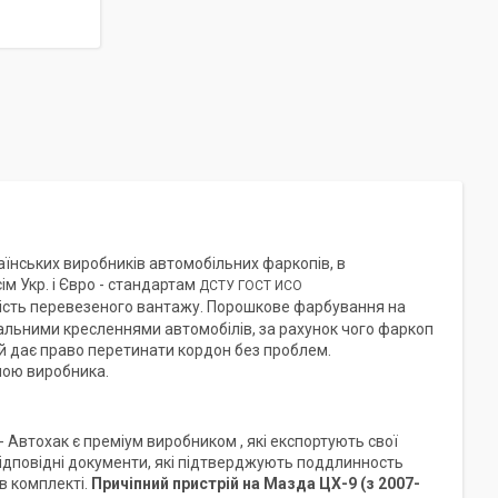
аїнських виробників автомобільних фаркопів, в
ім Укр. і Євро - стандартам
ДСТУ ГОСТ ИСО
нність перевезеного вантажу. Порошкове фарбування на
нальними кресленнями автомобілів, за рахунок чого фаркоп
кий дає право перетинати кордон без проблем.
ною виробника.
- Автохак є преміум виробником , які експортують свої
та відповідні документи, які підтверджують поддлинность
в комплекті.
Причіпний пристрій на
Мазда ЦХ-9 (з 2007-