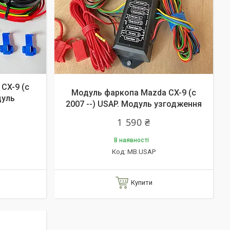
CX-9 (c
Модуль фаркопа Mazda CX-9 (c
дуль
2007 --) USAP. Модуль узгодження
1 590 ₴
В наявності
MB.USAP
Купити