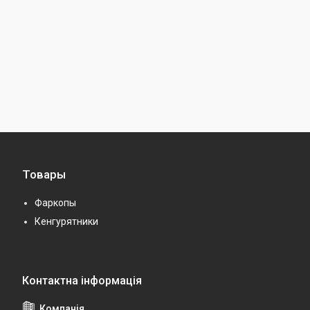
Товары
Фаркопы
Кенгурятники