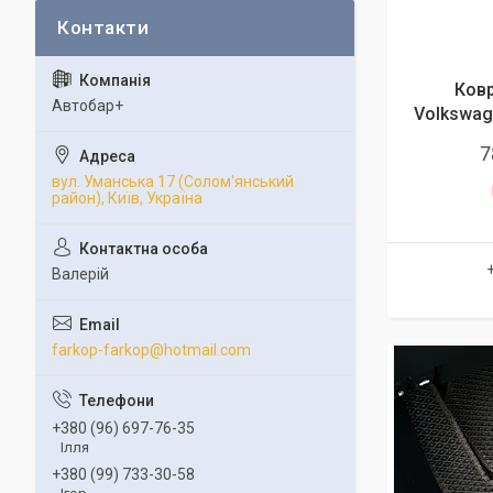
Ковр
Автобар+
Volkswage
7
вул. Уманська 17 (Солом'янський
район), Київ, Україна
Валерій
farkop-farkop@hotmail.com
+380 (96) 697-76-35
Ілля
+380 (99) 733-30-58