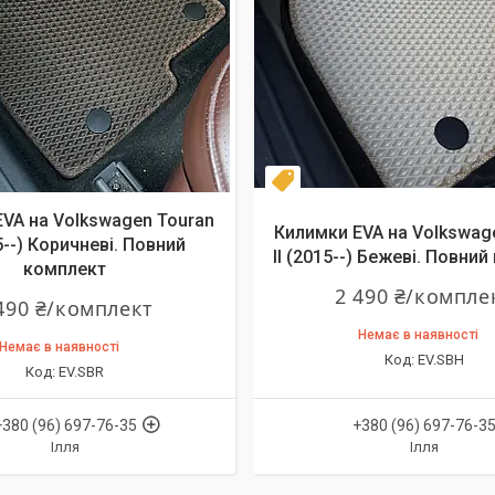
т
Комплект
VA на Volkswagen Touran
Килимки EVA на Volkswag
15--) Коричневі. Повний
II (2015--) Бежеві. Повни
комплект
2 490 ₴/компле
490 ₴/комплект
Немає в наявності
Немає в наявності
EV.SBH
EV.SBR
+380 (96) 697-76-35
+380 (96) 697-76-3
Ілля
Ілля