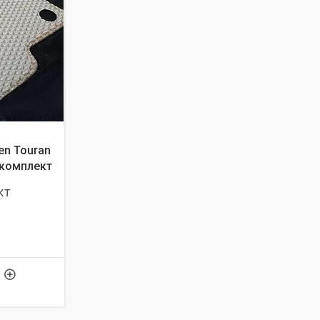
en Touran
й комплект
кт
5