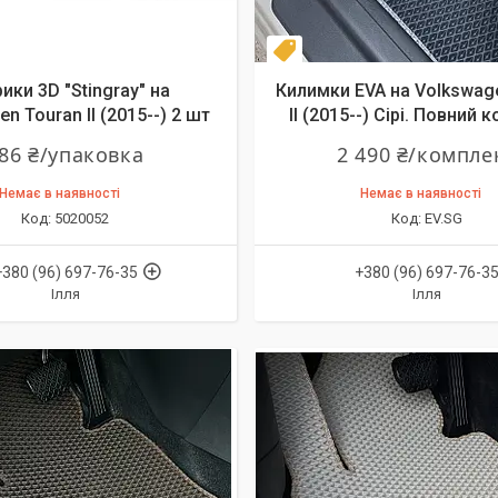
Комплект
ики 3D "Stingray" на
Килимки EVA на Volkswag
n Touran II (2015--) 2 шт
II (2015--) Сірі. Повний 
86 ₴/упаковка
2 490 ₴/компле
Немає в наявності
Немає в наявності
5020052
EV.SG
+380 (96) 697-76-35
+380 (96) 697-76-3
Ілля
Ілля