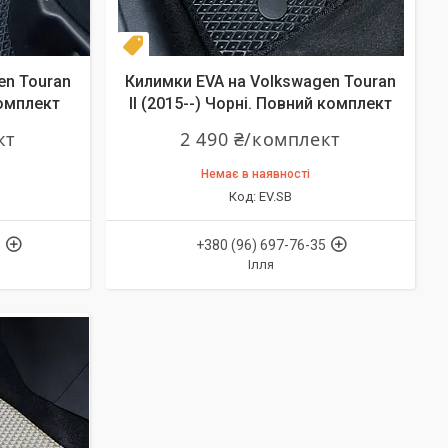
Комплект
en Touran
Килимки EVA на Volkswagen Touran
комплект
II (2015--) Чорні. Повний комплект
кт
2 490 ₴/комплект
Немає в наявності
EV.SB
5
+380 (96) 697-76-35
Ілля