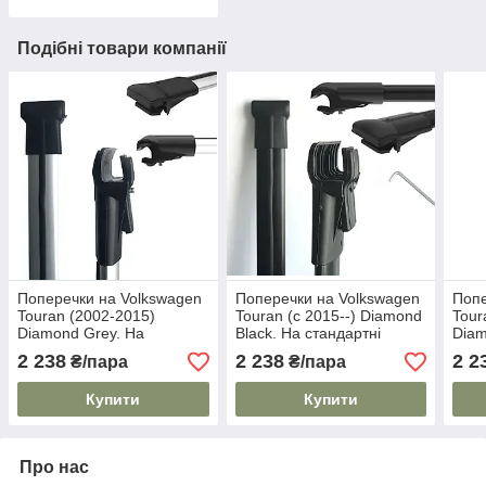
Подібні товари компанії
Поперечки на Volkswagen
Поперечки на Volkswagen
Попе
Touran (2002-2015)
Touran (c 2015--) Diamond
Tour
Diamond Grey. На
Black. На стандартні
Diam
стандартні рейлінги. Сірі
рейлінги. Чорні
стан
2 238
2 238
2 2
₴/пара
₴/пара
замк
Купити
Купити
Про нас