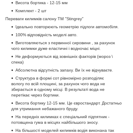
Висота бортика - 12-15 мм
Комплект - 2 шт
Переваги килимків салону ТМ "Stingrey"
Ідеально повторюють геометрію підлоги автомобіля.
100% відповідність моделі авто.
Виготовляються з первинної сировини , за рахунок
чого килимки дуже еластичні і водночас міцні.
Не деформуються від зовнішніх факторів (мороз \
спека)
Абсолютна відсутність запаху. Ви їх не відчуваєте.
Структура в формі сот рівномірно розподіляє
вологу по всій площині, за рахунок чого вода не
збирається в одному місці. В результаті вода не
перетікає через бортики.
Висота бортику 12-15 мм. Це євростандарт. Достатньо
для утримання небажаного бруду.
На передніх килимках є спеціальний підпятник -
потовщена гума в місцях найбільшого зносу.
На більшості моделей килимків водія виконана так