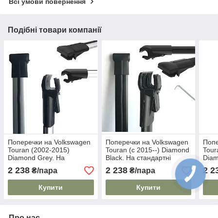
Всі умови повернення
Подібні товари компанії
Поперечки на Volkswagen
Поперечки на Volkswagen
Попе
Touran (2002-2015)
Touran (c 2015--) Diamond
Tour
Diamond Grey. На
Black. На стандартні
Diam
стандартні рейлінги. Сірі
рейлінги. Чорні
стан
2 238
2 238
2 2
₴/пара
₴/пара
замк
Купити
Купити
Про нас