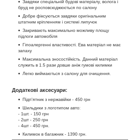
Завдяки спеціальній будові матеріалу, волога і
бруд не росповсюджюється по салону
Добре фіксуються завдяки оригінальним
штатним кріпленням і системі липучок
Закривають максимально можливу площу
підлоги автомобіля
Гіпоалергенні властивості. Ева матеріал не має
запаху
Максимальна зносостійкість. Данний матеріал
служить в 1.5 рази довше аніж гумові килимки
Легко виймаються з салону для очищення.
Додаткові аксесуари:
Підп'ятник з нержавійки - 450 грн
Шильдики з логотипом авто:
- 1шт. - 150 грн
- 2шт - 250 грн
- 4шт - 450 грн.
Килимок в багажник - 1390 грн.