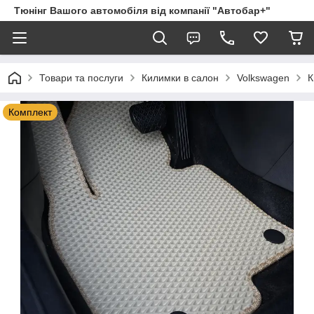
Тюнінг Вашого автомобіля від компанії "Автобар+"
Товари та послуги
Килимки в салон
Volkswagen
К
Комплект