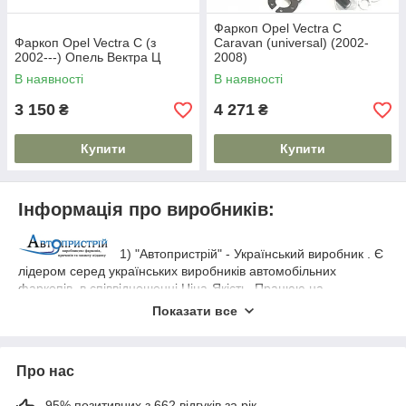
Фаркоп Opel Vectra C
Фаркоп Opel Vectra C (з
Caravan (universal) (2002-
2002---) Опель Вектра Ц
2008)
В наявності
В наявності
3 150
4 271
₴
₴
Купити
Купити
Інформація про виробників:
1) "Автопристрій" - Український виробник . Є
лідером серед українських виробників автомобільних
фаркопів, в співвідношенні Ціна-Якість. Працюю на
сучасному обладнанні, яке відповідає всім Укр. і Євро -
Показати все
стандартам
Використовується тільки
ДСТУ ГОСТ ИСО 1103:2007.
товстостінний метал, який гарантує схоронність перевезеного
вантажу. Порошкове фарбування на тривалий час вбереже
Про нас
виріб від небажаної корозії. Фаркопи варяться за
оригінальними кресленнями автомобілів, за рахунок чого
95% позитивних з 662 відгуків за рік