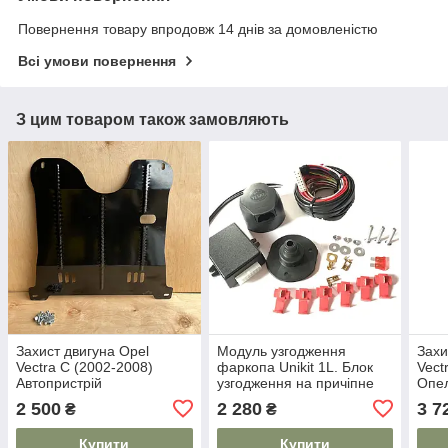
Повернення товару впродовж 14 днів за домовленістю
Всі умови повернення
З цим товаром також замовляють
Захист двигуна Opel
Модуль узгодження
Захи
Vectra C (2002-2008)
фаркопа Unikit 1L. Блок
Vect
Автопристрій
узгодження на причіпне
Опел
2 500
2 280
3 7
₴
₴
Купити
Купити