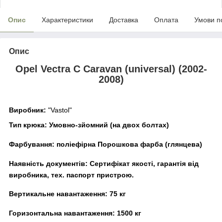
Опис
Характеристики
Доставка
Оплата
Умови п
Опис
Opel Vectra C Caravan (universal) (2002-
2008)
Виробник:
"Vastol"
Тип крюка:
Умовно-зйомний (на двох болтах)
Фарбування:
поліефірна Порошкова фарба (глянцева)
Наявність документів:
Сертифікат якості, гарантія від
виробника, тех. паспорт пристрою.
Вертикальне навантаження:
75
кг
Горизонтальна навантаження:
1500
кг