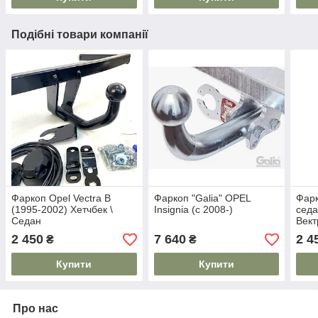
Подібні товари компанії
Фаркоп Opel Vectra B
Фаркоп "Galia" OPEL
Фарк
(1995-2002) Хетчбек \
Insignia (c 2008-)
седа
Седан
Вект
2 450
7 640
2 4
₴
₴
Купити
Купити
Про нас