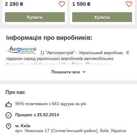
2 280
1 590
₴
₴
Купити
Купити
Інформація про виробників:
1) "Автопристрій" - Український виробник . Є
лідером серед українських виробників автомобільних
фаркопів, в співвідношенні Ціна-Якість. Працюю на
сучасному обладнанні, яке відповідає всім Укр. і Євро -
Показати все
стандартам
Використовується тільки
ДСТУ ГОСТ ИСО 1103:2007.
товстостінний метал, який гарантує схоронність перевезеного
вантажу. Порошкове фарбування на тривалий час вбереже
Про нас
виріб від небажаної корозії. Фаркопи варяться за
оригінальними кресленнями автомобілів, за рахунок чого
95% позитивних з 661 відгука за рік
фаркоп стає на штатні місця з високою точністю. У комплекті
йде сертифікат якості, який дає право перетинати кордон без
Працює з 25.02.2014
проблем. Купити
фаркоп
Opel Insignia (c 2008--)
можна в
нашому інтернет-магазині за ціною виробника.
м. Київ
вул. Уманська 17 (Солом'янський район), Київ, Україна