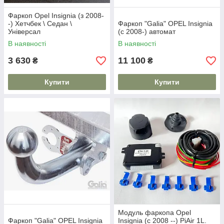
Фаркоп Opel Insignia (з 2008-
-) Хетчбек \ Седан \
Фаркоп "Galia" OPEL Insignia
Універсал
(c 2008-) автомат
В наявності
В наявності
3 630
11 100
₴
₴
Купити
Купити
Модуль фаркопа Opel
Фаркоп "Galia" OPEL Insignia
Insignia (c 2008 --) PiAir 1L.