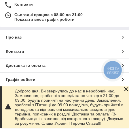
2) "Auto-Hak" - Польський виробник фаркопів.
Контакти
Серед польських фірм - Автохак є преміум виробником , які
експортують свої фаркопи по всьому світу, в тому числі і в
Сьогодні працює з 08:00 до 21:00
Україну. Так само є всі сертифікати та відповідні документи,
Показати весь графік роботи
які підтверджують поддлинность вироби. Товстостінний
метал, порошкове фарбування, документи - все це буде в
комплекті.
Причіпний пристрій на
Опель Інсігнія
(з 2008-
Про нас
-),
Ви можете придбати у 3-х варіантах. Умовно-з'ємний,
Швидкознімний горизонтальний на защіпку, Швидкознімний
Контакти
вертикальний на ключику.
Доставка та оплата
3) Словацький виробник фаркопів.
КНОПКА
Особливість і головний плюс Словаків в тому, що всі
ЗВ'ЯЗКУ
фаркопи
ПОВНІСТЮ ОЦИНКОВАНІ
. Це 100 % захист від
Графік роботи
корозії, і зовнішній вигляд його підкреслить індивідуальність
власника. Випускають фаркопи у двох примірниках: Умовно-
Доброго дня. Ви звернулись до нас в неробочий час.
знімний (на двох болтах), Автомат (горизонтально-
Повна версія сайту
Замовлення, зроблені з понеділка по четвер з 21.00 до
знімний).
Фаркоп для
Opel Insignia (c 2008--)
від виробника
09.00, будуть прийняті на наступний день. Замовлення,
"Galia" - це відмінний аксесуар для Вашого авто.
зроблені з П'ятниці до 09.00 понеділка, будуть прийняті в
Сайт створено на маркетплейсі
Prom.ua
понеділок та відправлені максимально швидко згідно
термінів, пописаних в розділі "Доставка та оплата" (3-
4) Hak-Pol - польський виробник. Роблять
5робочих днів, залежно від конкретного товару). Дякуємо
Політика конфіденційності
якісні фаркопи вже протягом багатьох років. Виробництво
за розуміння. Слава Україні!! Героям Слава!!!
розташоване недалеко від українського кордону, за рахунок