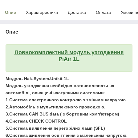
Опис
Характеристики
Доставка
Оплата
Умови п
Опис
Повнокомплектний модуль узгодження
PiAir 1L
Модуль Hak-System.Unikit 1L
Модуль узгодження необхідно встановлювати на
автомобілі, оснащені наступними системами:
1.Система електронного контролю з змінним напругою.
2.Автомобіль з мультиплексного проводкою.
3.Система CAN BUS data ( з бортовим комп'ютером)
4.Система CHECK CONTROL
5.Система виявлення перегорілих ламп (SFL)
6.Система живлення освітлення з маленьким напругою.