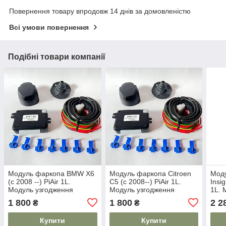
Повернення товару впродовж 14 днів за домовленістю
Всі умови повернення
Подібні товари компанії
Модуль фаркопа BMW X6
Модуль фаркопа Citroen
Моду
(c 2008 --) PiAir 1L.
C5 (c 2008--) PiAir 1L.
Insig
Модуль узгодження
Модуль узгодження
1L. 
1 800
1 800
2 2
₴
₴
Купити
Купити