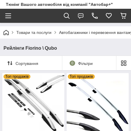
Тюнінг Вашого автомобіля від компанії "Автобар+"
Товари та послуги
Автобагажники і перевезення вантаж
Рейлінги Fiorino \ Qubo
Сортування
0
Фільтри
Топ продажів
Топ продажів