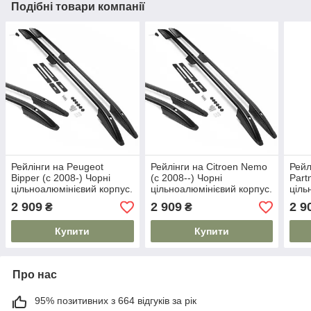
Подібні товари компанії
Рейлінги на Peugeot
Рейлінги на Citroen Nemo
Рейл
Bipper (c 2008-) Чорні
(c 2008--) Чорні
Part
цільноалюмінієвий корпус.
цільноалюмінієвий корпус.
ціль
На 80 кг. Дуги на дах.
На 80 кг. Дуги на дах.
На 8
2 909
2 909
2 9
₴
₴
Модель Skyport/
Модель Skyport/
Моде
Купити
Купити
Про нас
95% позитивних з 664 відгуків за рік