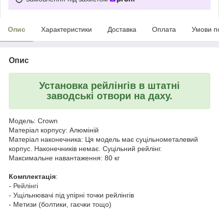
Опис
Характеристики
Доставка
Оплата
Умови п
Опис
Установка рейлінгів в штатні
заводські отвори на даху.
Модель: Crown
Матеріал корпусу: Алюміній
Матеріал наконечника: Ця модель має суцільнометалевий
корпус. Наконечників немає. Суцільний рейлінг.
Максимальне навантаження: 80 кг
Комплектація
:
-
Рейлінгі
- Ущільнювачі під упірні точки рейлінгів
- Метизи (болтики, гаєчки тощо)