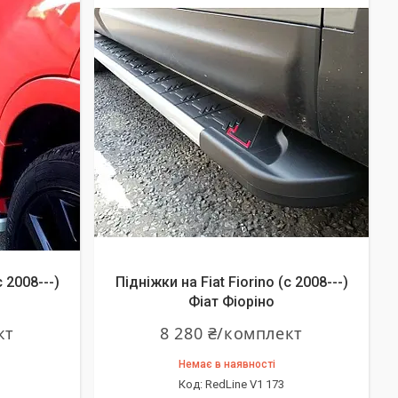
c 2008---)
Підніжки на Fiat Fiorino (c 2008---)
Фіат Фіоріно
кт
8 280 ₴/комплект
Немає в наявності
RedLine V1 173