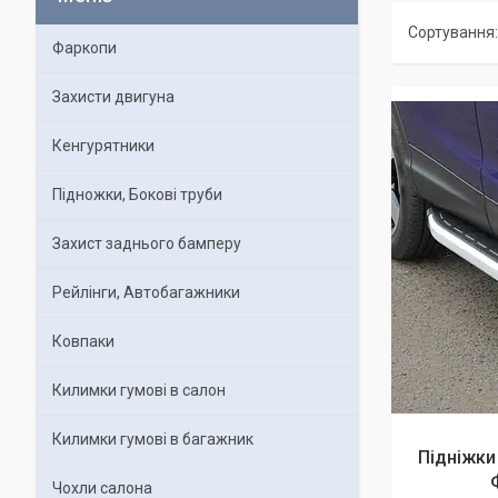
Фаркопи
Захисти двигуна
Кенгурятники
Підножки, Бокові труби
Захист заднього бамперу
Рейлінги, Автобагажники
Ковпаки
Килимки гумові в салон
Килимки гумові в багажник
Підніжки 
Чохли салона