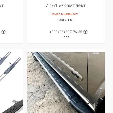
кт
7 161 ₴/комплект
Немає в наявності
S1-01
5
+380 (96) 697-76-35
Ілля