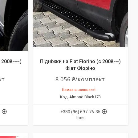
 2008----)
Підніжки на Fiat Fiorino (c 2008---)
Фіат Фіоріно
кт
8 056 ₴/комплект
Немає в наявності
Almond Black173
5
+380 (96) 697-76-35
Ілля