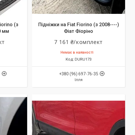
iorino (з
Підніжки на Fiat Fiorino (з 2008----)
0 мм
Фіат Фіоріно
кт
7 161 ₴/комплект
Немає в наявності
DURU173
5
+380 (96) 697-76-35
Ілля