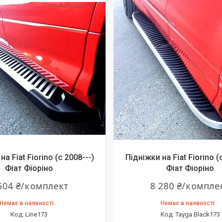
на Fiat Fiorino (c 2008---)
Підніжки на Fiat Fiorino (
Фіат Фіоріно
Фіат Фіоріно
504 ₴/комплект
8 280 ₴/компле
Немає в наявності
Немає в наявності
Line173
Tayga Black173