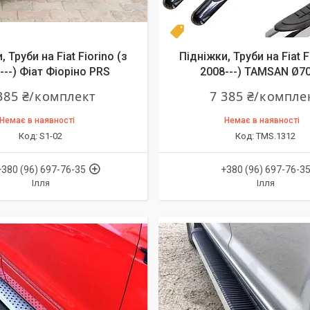
 60
Турция
 Труби на Fiat Fiorino (з
Підніжки, Труби на Fiat F
---) Фіат Фіоріно PRS
2008---) TAMSAN Ø7
385 ₴/комплект
7 385 ₴/компле
Немає в наявності
Немає в наявності
S1-02
TMS.1312
+380 (96) 697-76-35
+380 (96) 697-76-3
Ілля
Ілля