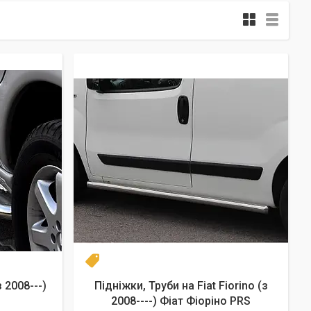
Диаметр 60
з 2008---)
Підніжки, Труби на Fiat Fiorino (з
S
2008----) Фіат Фіоріно PRS