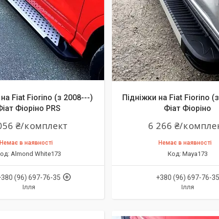
даж
на Fiat Fiorino (з 2008---)
Підніжки на Fiat Fiorino (з
Фіат Фіоріно PRS
Фіат Фіоріно
056 ₴/комплект
6 266 ₴/компле
Немає в наявності
Немає в наявності
Almond White173
Maya173
+380 (96) 697-76-35
+380 (96) 697-76-3
Ілля
Ілля