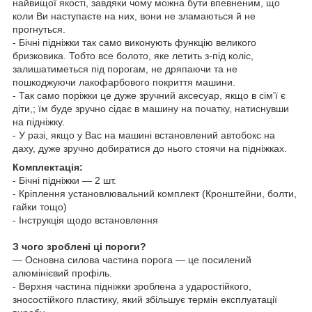
найвищої якості, завдяки чому можна бути впевненим, що
коли Ви наступаєте на них, вони не зламаються й не
прогнуться.
- Бічні підніжки так само виконують функцію великого
бризковика. Тобто все болото, яке летить з-під коліс,
залишатиметься під порогам, не дряпаючи та не
пошкоджуючи лакофарбового покриття машини.
- Так само поріжки це дуже зручний аксесуар, якщо в сім'ї є
діти,; їм буде зручно сідає в машину на початку, натиснувши
на підніжку.
- У разі, якщо у Вас на машині встановлений
автобокс
на
даху, дуже зручно добиратися до нього стоячи на підніжках.
Комплектація:
- Бічні підніжки — 2 шт.
- Кріплення установлювальний комплект (Кронштейни, болти,
гайки тощо)
- Інструкція щодо встановлення
З чого зроблені ці пороги?
— Основна силова частина порога — це посилений
алюмінієвий профіль.
- Верхня частина підніжки зроблена з ударостійкого,
зносостійкого пластику, який збільшує термін експлуатації