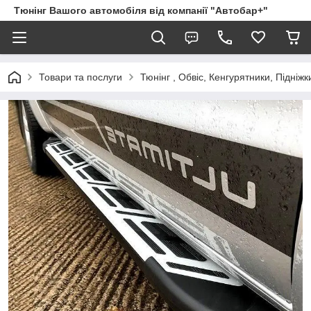
Тюнінг Вашого автомобіля від компанії "Автобар+"
Товари та послуги
Тюнінг , Обвіс, Кенгурятники, Підніжк