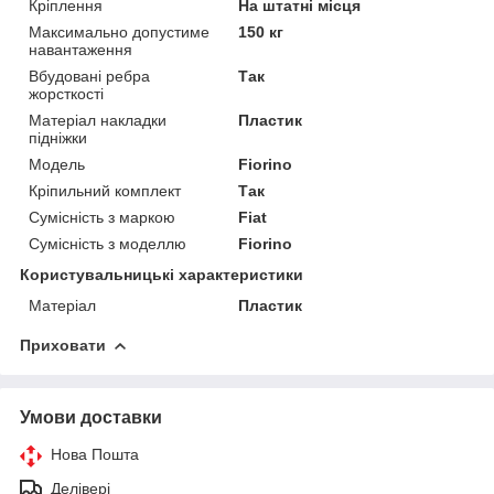
Кріплення
На штатні місця
Максимально допустиме
150 кг
навантаження
Вбудовані ребра
Так
жорсткості
Матеріал накладки
Пластик
підніжки
Модель
Fiorino
Кріпильний комплект
Так
Сумісність з маркою
Fiat
Сумісність з моделлю
Fiorino
Користувальницькі характеристики
Матеріал
Пластик
Приховати
Умови доставки
Нова Пошта
Делівері