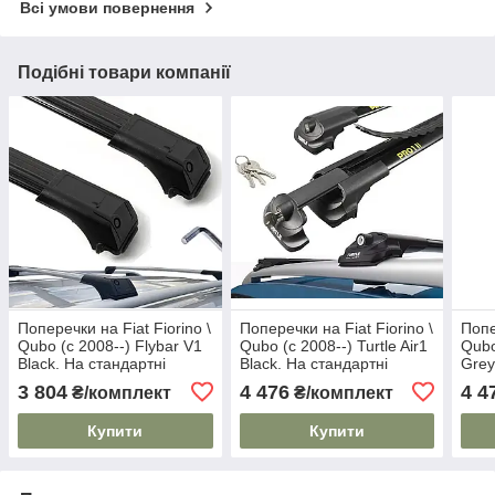
Всі умови повернення
Подібні товари компанії
Поперечки на Fiat Fiorino \
Поперечки на Fiat Fiorino \
Попе
Qubo (c 2008--) Flybar V1
Qubo (c 2008--) Turtle Air1
Qubo
Black. На стандартні
Black. На стандартні
Grey
рейлінги. Без замка. Чорні
рейлінги. Замок на
рейл
3 804
4 476
4 4
₴/комплект
₴/комплект
ключах. Чорні
ключ
Купити
Купити