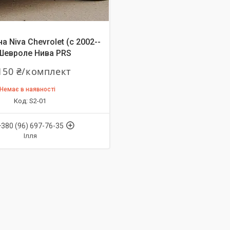
даж
а Niva Chevrolet (c 2002--
 Шевроле Нива PRS
150 ₴/комплект
Немає в наявності
S2-01
+380 (96) 697-76-35
Ілля