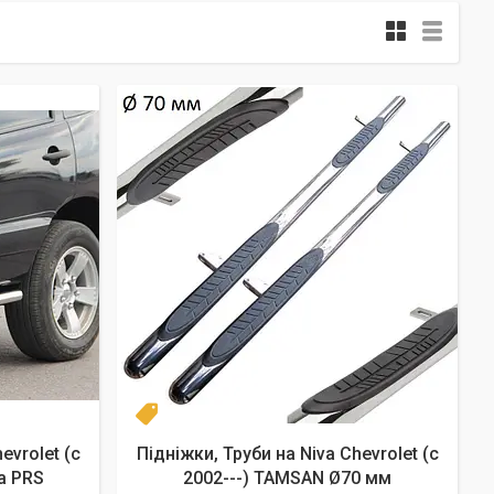
Турция
evrolet (c
Підніжки, Труби на Niva Chevrolet (c
а PRS
2002---) TAMSAN Ø70 мм