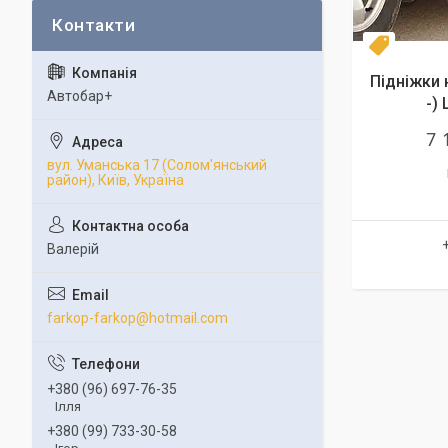
Топ про
Підніжки н
Автобар+
-)
7 
вул. Уманська 17 (Солом'янський
район), Київ, Україна
Валерій
farkop-farkop@hotmail.com
+380 (96) 697-76-35
Ілля
+380 (99) 733-30-58