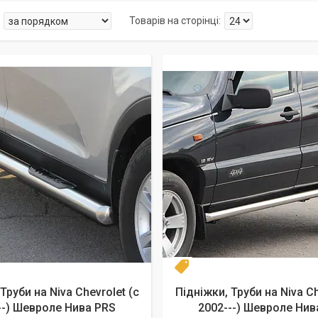
 60
Диаметр 60
Труби на Niva Chevrolet (c
Підніжки, Труби на Niva Ch
--) Шевроле Нива PRS
2002---) Шевроле Нив