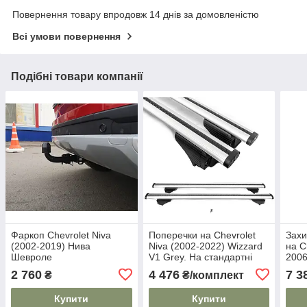
Повернення товару впродовж 14 днів за домовленістю
Всі умови повернення
Подібні товари компанії
Фаркоп Chevrolet Niva
Поперечки на Chevrolet
Захи
(2002-2019) Нива
Niva (2002-2022) Wizzard
на C
Шевроле
V1 Grey. На стандартні
2006
рейлінги. Пластиковий
2 760
4 476
7 3
₴
₴/комплект
ключ. Сірі
Купити
Купити