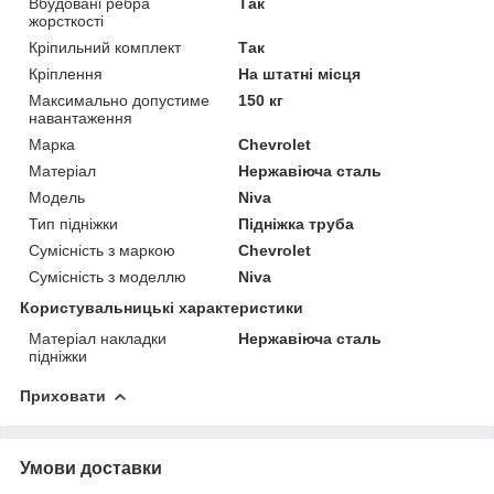
Вбудовані ребра
Так
жорсткості
Кріпильний комплект
Так
Кріплення
На штатні місця
Максимально допустиме
150 кг
навантаження
Марка
Chevrolet
Матеріал
Нержавіюча сталь
Модель
Niva
Тип підніжки
Підніжка труба
Сумісність з маркою
Chevrolet
Сумісність з моделлю
Niva
Користувальницькі характеристики
Матеріал накладки
Нержавіюча сталь
підніжки
Приховати
Умови доставки