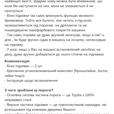
найвищої якості, завдяки чому можна бути впевненим, що
коли Ви наступаєте на них, вони не зламаються й не
прогнуться.
- Бічні підніжки так само виконують функцію великого
бризковика. Тобто все болото, яке летить з-під коліс,
залишатиметься під порогам, не дряпаючи та не
пошкоджуючи лакофарбового покриття машини.
- Так само поріжки це дуже зручний аксесуар, якщо в сім'ї є
діти,; їм буде зручно сідає в машину на початку, натиснувши
на підніжку.
- У разі, якщо у Вас на машині встановлений
автобокс
на
даху, дуже зручно добиратися до нього стоячи на підніжках.
Комплектація:
- Бічні підніжки — 2 шт.
- Кріплення установлювальний комплект (Кронштейни, болти,
гайки тощо)
- Інструкція щодо встановлення
З чого зроблені ці пороги?
- Основна силова частина порога — це Труба з 100%
неіржавкої сталі
- Верхня частина підніжки — це гумопластикові накладки, які
розташовані під кожними дверима Вашого