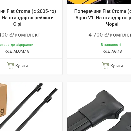
и Fiat Croma (c 2005-го)
Поперечини Fiat Croma (c
 На стандартні рейлінги.
Aguri V1. На стандартні 
Сірі
Чорні
400 ₴/комплект
4 700 ₴/компле
отово до відправки
В наявності
ALUM.1G
AG.1B
Купити
Купити