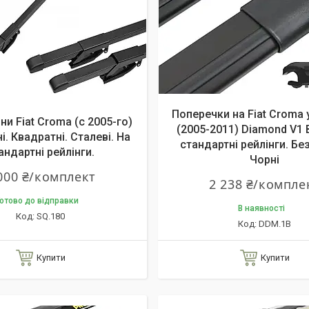
Поперечки на Fiat Croma 
и Fiat Croma (c 2005-го)
(2005-2011) Diamond V1 B
. Квадратні. Сталеві. На
стандартні рейлінги. Бе
андартні рейлінги.
Чорні
000 ₴/комплект
2 238 ₴/компле
отово до відправки
В наявності
SQ.180
DDM.1B
Купити
Купити