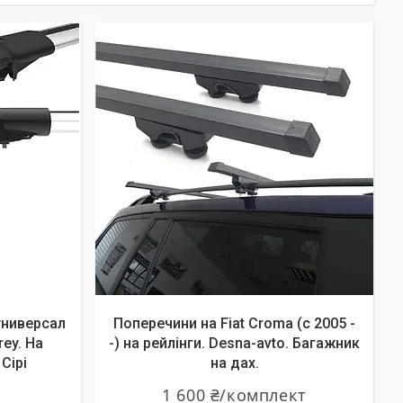
универсал
Поперечини на Fiat Croma (c 2005 -
ey. На
-) на рейлінги. Desna-avto. Багажник
Сірі
на дах.
1 600 ₴/комплект