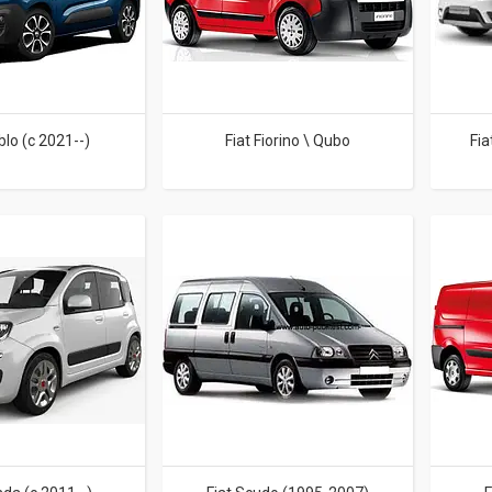
blo (c 2021--)
Fiat Fiorino \ Qubo
Fia