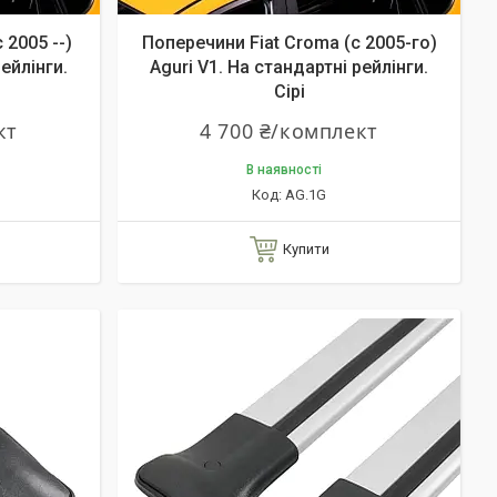
 2005 --)
Поперечини Fiat Croma (c 2005-го)
рейлінги.
Aguri V1. На стандартні рейлінги.
Сірі
кт
4 700 ₴/комплект
В наявності
AG.1G
Купити