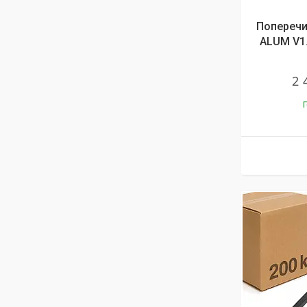
Поперечин
ALUM V1.
2 
Г