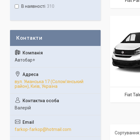
Fiat Pa
В наявності
310
Автобар+
вул. Уманська 17 (Солом'янський
район), Київ, Україна
Fiat Tal
Валерій
farkop-farkop@hotmail.com