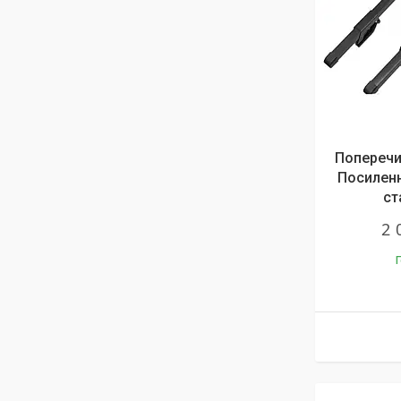
Поперечин
Посиленні
ст
2 
Г