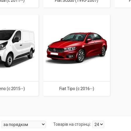
nda (c 2011--)
Fiat Scudo (1995-2007)
F
eno (c 2015--)
Fiat Tipo (c 2016--)