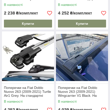
стандартні рейлінги. Без
рейлінги. Замок на ключах.
В наявності
В наявності
замка. Сірі
Чорні
2 238
4 252
₴/комплект
₴/комплект
Купити
Купити
Поперечки на Fiat Doblo
Поперечки на Fiat Doblo
Nuovo 263 (2009-2021) Turtle
Nuovo 263 (2009-2021)
Air1 Grey. На стандартні
Wingcarrier V1 Black. На
рейлінги. Замок на ключах.
стандартні рейлінги. Замок
В наявності
В наявності
Сірі
на ключах. Чорні
4 252
4 029
₴/комплект
₴/комплект