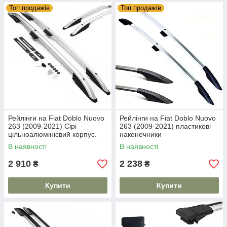
Топ продажів
Топ продажів
Рейлінги на Fiat Doblo Nuovo
Рейлінги на Fiat Doblo Nuovo
263 (2009-2021) Сірі
263 (2009-2021) пластикові
цільноалюмінієвий корпус.
наконечники
На 80 кг. Дуги на дах. Модель
В наявності
В наявності
Skyport/
2 910
2 238
₴
₴
Купити
Купити