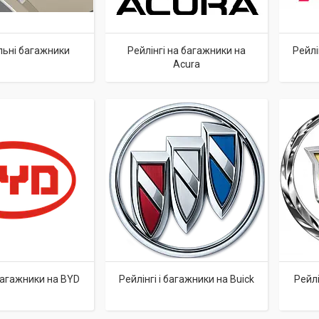
льні багажники
Рейлінгі на багажники на
Рейлі
Acura
 багажники на BYD
Рейлінгі і багажники на Buick
Рейлі