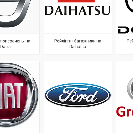
і поперечены на
Рейлінги і багажники на
Рей
Dacia
Daihatsu