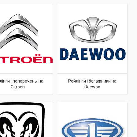
лінги і поперечены на
Рейлінги і багажники на
Citroen
Daewoo