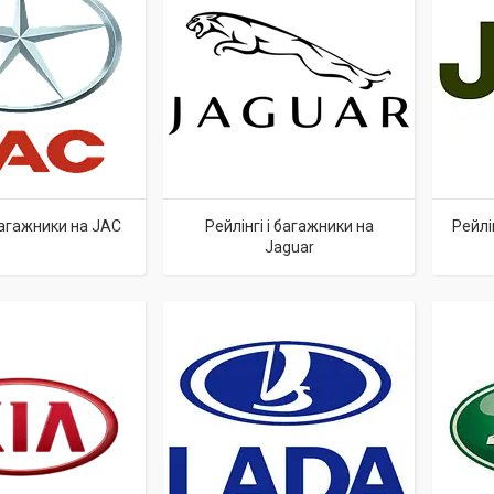
 багажники на JAC
Рейлінгі і багажники на
Рейлі
Jaguar