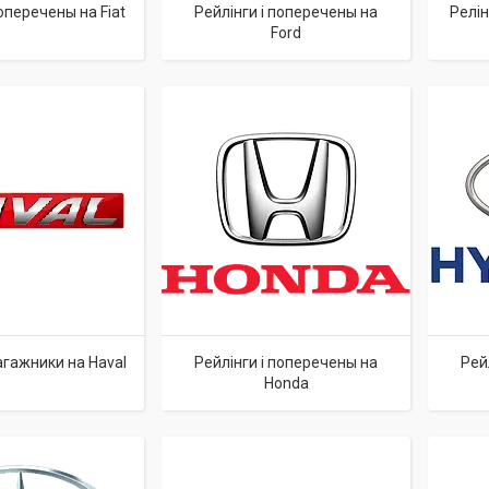
поперечены на Fiat
Рейлінги і поперечены на
Релін
Ford
багажники на Haval
Рейлінги і поперечены на
Рей
Honda