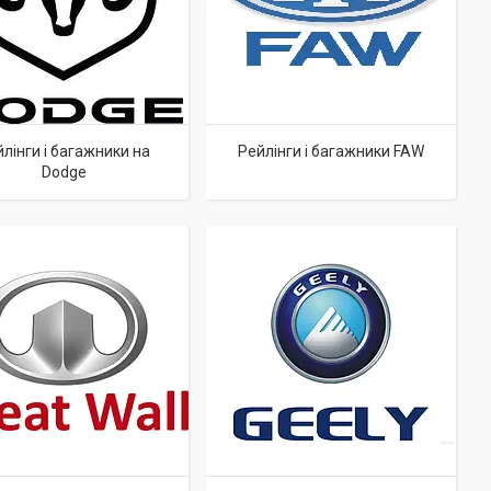
лінги і багажники на
Рейлінги і багажники FAW
Dodge