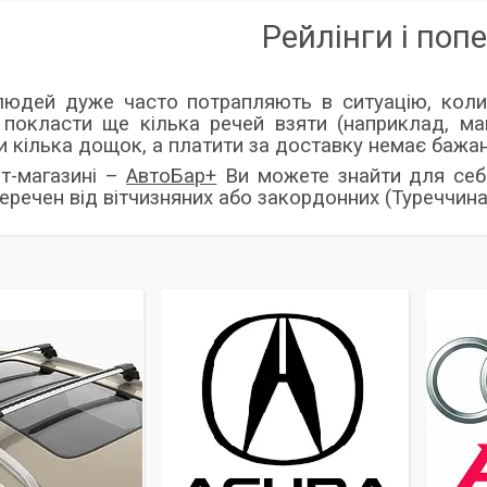
Рейлінги і поп
юдей дуже часто потрапляють в ситуацію, коли
 покласти ще кілька речей взяти (наприклад, ма
и кілька дощок, а платити за доставку немає бажа
ет-магазині –
АвтоБар+
Ви можете знайти для себе
еречен від вітчизняних або закордонних (Туреччина