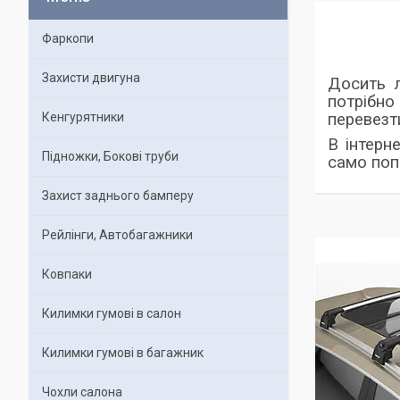
Фаркопи
Захисти двигуна
Досить л
потрібно
Кенгурятники
перевезт
В інтерн
Підножки, Бокові труби
само поп
Захист заднього бамперу
Рейлінги, Автобагажники
Ковпаки
Килимки гумові в салон
Килимки гумові в багажник
Чохли салона